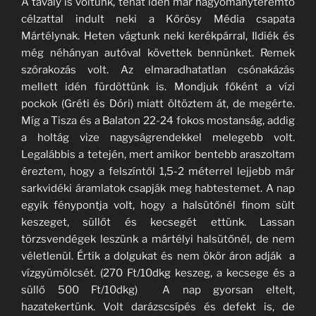
A tavaly is voltunk, tehát idén már hagyományteremtő
célzattal indult neki a Kőrösy Média csapata
Mártélynak. Heten vágtunk neki kerékpárral, Ildiék és
még néhányan autóval követtek bennünket. Remek
szórakozás volt. Az elmaradhatatlan csónakázás
mellett idén fürdöttünk is. Mondjuk főként a vízi
pockok (Gréti és Dóri) miatt öltöztem át, de megérte.
Míg a Tisza és a Balaton 22-24 fokos mostanság, addig
a holtág vize nagyságrendekkel melegebb volt.
Legalábbis a tetején, mert amikor bentebb araszoltam
éreztem, hogy a felszíntől 1,5-2 méterrel lejjebb már
sarkvidéki áramlatok csapják meg habtestemet. A nap
egyik fénypontja volt, hogy a halsütőnél finom sült
keszeget, süllőt és kecsegét ettünk. Lassan
törzsvendégek leszünk a mártélyi halsütőnél, de nem
véletlenül. Értik a dolgukat és nem ökör áron adják a
vízgyümölcsét. (270 Ft/10dkg keszeg, a kecsege és a
süllő 500 Ft/10dkg) A nap gyorsan eltelt,
hazatekertünk. Volt darázscsípés és defekt is, de