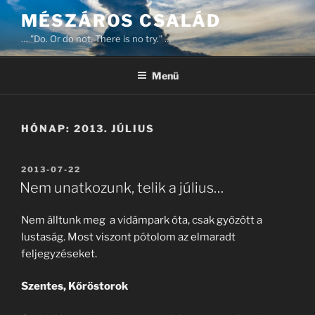
Tartalomhoz
MÉSZÁROS CSALÁD
… "Do. Or do not. There is no try." …
Menü
HÓNAP:
2013. JÚLIUS
BEKÜLDVE:
2013-07-22
Nem unatkozunk, telik a július…
Nem álltunk meg a vidámpark óta, csak győzött a
lustaság. Most viszont pótolom az elmaradt
feljegyzéseket.
Szentes, Kőröstorok