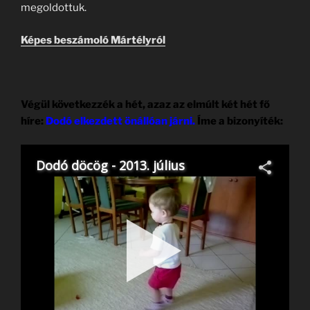
megoldottuk.
Képes beszámoló Mártélyról
Végül következzék a hét, azaz az elmúlt két hét fő
híre:
Dodó elkezdett önállóan járni.
Íme a bizonyíték: