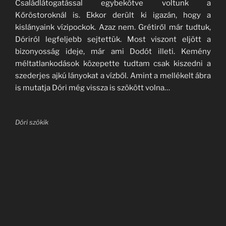
Családlátogatással egybekötve voltunk a
Kőröstoroknál is. Ekkor derült ki igazán, hogy a
kislányaink vízipockok. Azaz nem. Grétiről már tudtuk,
Dóriról legfeljebb sejtettük. Most viszont eljött a
bizonyosság ideje, már ami Dodót illeti. Kemény
méltatlankodások közepette tudtam csak kiszedni a
szederjes ajkú lányokat a vízből. Amint a mellékelt ábra
is mutatja Dóri még vissza is szökött volna…
Dóri szökik