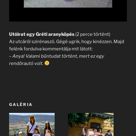
Utóirat egy Gréti aranyköpés
(2 perce történt)
Az utcáról szirénaszó. Gégé ugrik, hogy kinézzen. Majd
felénk fordulva kommentálja mit látott:
– Anya! Valami bűntudat történt, mert ez egy
rendőrautó volt.
GALÉRIA