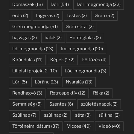
Domaszék
(13)
Dóri
(54)
Dóri megmondja
(22)
erdő
(2)
fagyizás
(2)
festés
(2)
Gréti
(52)
Gréti megmondja
(51)
Gréti sétál
(2)
hajvágás
(2)
halak
(2)
Honfoglalás
(2)
Ildi megmondja
(13)
Imi megmondja
(20)
Kirándulás
(11)
Képek
(172)
költözés
(4)
Lilipisti projekt 2.
(10)
Lóci megmondja
(3)
Lóri
(5)
Lóránd
(13)
Nyaralás
(13)
Rendhagyó
(3)
Retrospektív
(12)
Réka
(2)
Semmiség
(5)
Szentes
(6)
születésnapok
(2)
Szülinap
(7)
szülinap
(2)
séta
(3)
sült hal
(2)
Történelmi dátum
(37)
Vicces
(49)
Videó
(40)