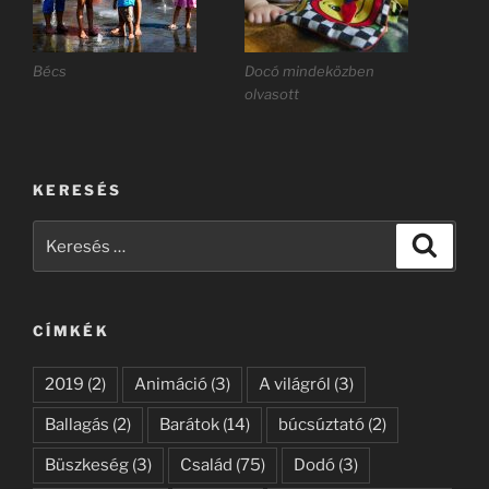
Bécs
Docó mindeközben
olvasott
KERESÉS
Keresés
Keresé
a
következő
kifejezésre:
CÍMKÉK
2019
(2)
Animáció
(3)
A világról
(3)
Ballagás
(2)
Barátok
(14)
búcsúztató
(2)
Büszkeség
(3)
Család
(75)
Dodó
(3)