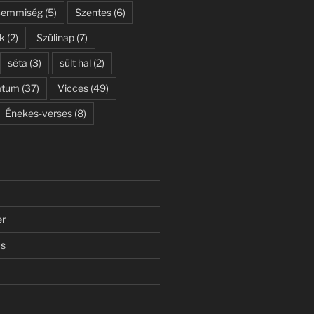
Semmiség
(5)
Szentes
(6)
k
(2)
Szülinap
(7)
séta
(3)
sült hal
(2)
átum
(37)
Vicces
(49)
Énekes-verses
(8)
er
us