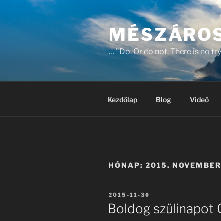
Tartalomhoz
MÉSZÁROS
… "Do. Or do not. There is no try
Kezdőlap
Blog
Videó
HÓNAP:
2015. NOVEMBE
BEKÜLDVE:
2015-11-30
Boldog szülinapot G