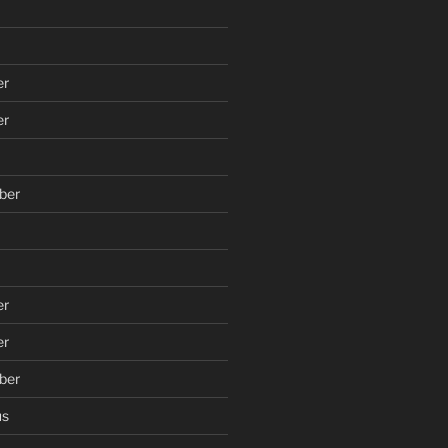
er
er
ber
er
er
ber
us