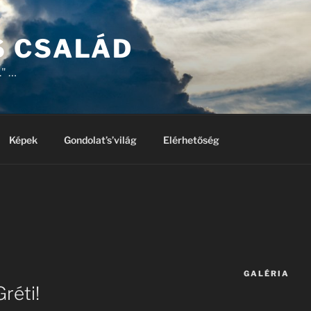
 CSALÁD
." …
Képek
Gondolat’s’világ
Elérhetőség
R
GALÉRIA
réti!