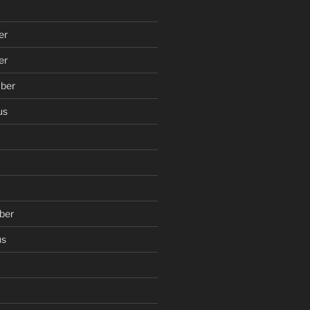
er
er
ber
us
ber
us