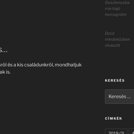
Gesztenyeba
rna-hajú
hercegnőm
Docó
mindeközben
olvasott
cs…
ról és a kis családunkról, mondhatjuk
ak is.
KERESÉS
Keresés
a
következő
kifejezésre:
CÍMKÉK
2019
(2)