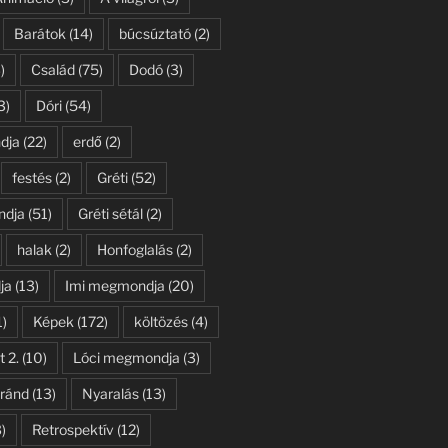
Barátok
(14)
búcsúztató
(2)
)
Család
(75)
Dodó
(3)
3)
Dóri
(54)
dja
(22)
erdő
(2)
festés
(2)
Gréti
(52)
ndja
(51)
Gréti sétál
(2)
halak
(2)
Honfoglalás
(2)
ja
(13)
Imi megmondja
(20)
1)
Képek
(172)
költözés
(4)
t 2.
(10)
Lóci megmondja
(3)
ránd
(13)
Nyaralás
(13)
)
Retrospektív
(12)