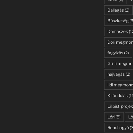
Ballagás
(2)
Büszkeség
(3
Domaszék
(1
Dóri megmon
fagyizás
(2)
Gréti megmo
hajvágás
(2)
Ildi megmond
Kirándulás
(1
Lilipisti projek
Lóri
(5)
Ló
Rendhagyó
(3