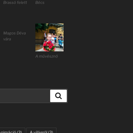
Brassó felett
Bécs
Magos Déva
vára
A művésznő
Keresés
Animáció
(3)
A világról
(3)