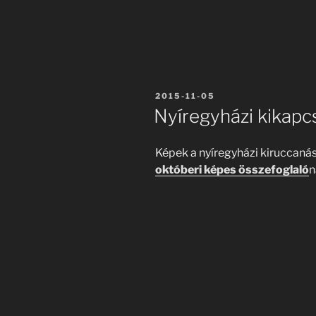
BEKÜLDVE:
2015-11-05
Nyíregyházi kikap
Képek a nyíregyházi kiruccanás
októberi képes összefoglaló
n