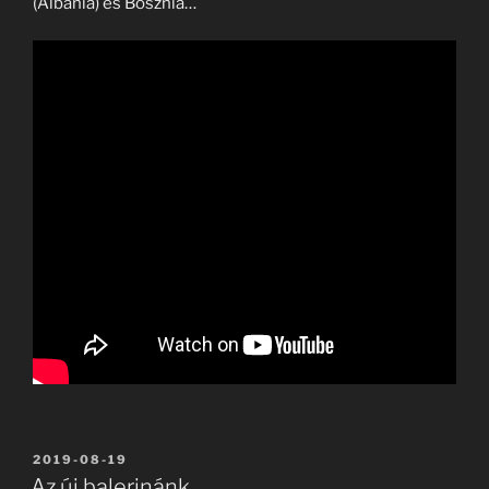
(Albánia) és Bosznia…
BEKÜLDVE:
2019-08-19
Az új balerinánk