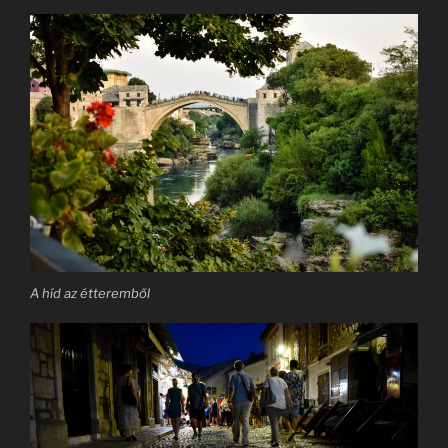
A híd az étteremből