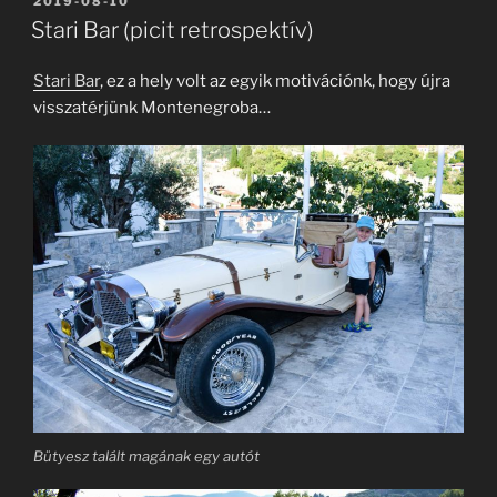
BEKÜLDVE:
2019-08-10
Stari Bar (picit retrospektív)
Stari Bar
, ez a hely volt az egyik motivációnk, hogy újra
visszatérjünk Montenegroba…
Bütyesz talált magának egy autót