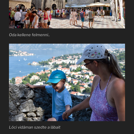
Oda kellene felmenni..
Lóci vidáman szedte a lábait