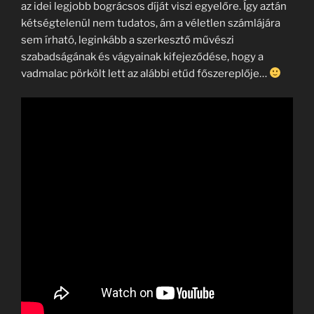
az idei legjobb bográcsos díját viszi egyelőre. Így aztán
kétségtelenül nem tudatos, ám a véletlen számlájára
sem írható, leginkább a szerkesztő művészi
szabadságának és vágyainak kifejeződése, hogy a
vadmalac pörkölt lett az alábbi etűd főszereplője…