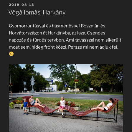
BEKÜLDVE:
2019-08-13
Végállomás: Harkány
Gyomorrontással és hasmenéssel Bosznián és
Horvátországon át Harkányba, az laza. Csendes
napozás és fürdés tervben. Ami tavasszal nem sikerült,
most sem, hideg front köszi. Persze mi nem adjuk fel.