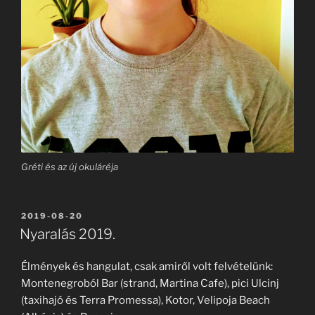
Gréti és az új okuláréja
BEKÜLDVE:
2019-08-20
Nyaralás 2019.
Élmények és hangulat, csak amiről volt felvételünk:
Montenegroból Bar (strand, Martina Cafe), pici Ulcinj
(taxihajó és Terra Promessa), Kotor, Velipoja Beach