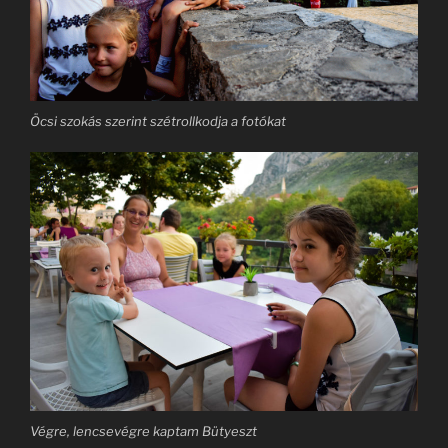
Öcsi szokás szerint szétrollkodja a fotókat
Végre, lencsevégre kaptam Bütyeszt