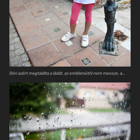
Dóri azért megtalálta a ládát, az emlékműtől nem messze, a…