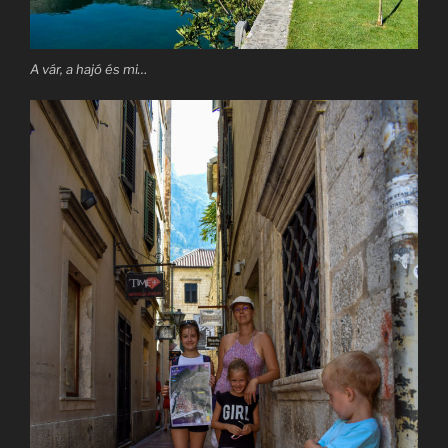
A vár, a hajó és mi…