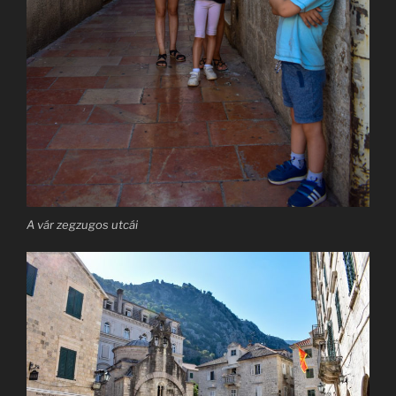
A vár zegzugos utcái