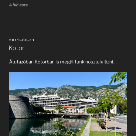
A híd este
BEKÜLDVE:
2019-08-11
Kotor
Átutazóban Kotorban is megálltunk nosztalgiázni…