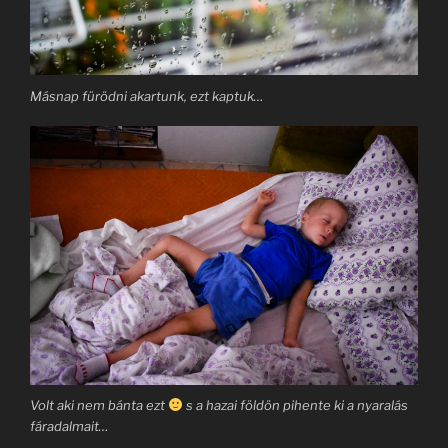
Másnap fürödni akartunk, ezt kaptuk…
Volt aki nem bánta ezt
s a hazai földön pihente ki a nyaralás
fáradalmait…