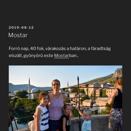
BEKÜLDVE:
2019-08-12
Mostar
Forró nap, 40 fok, várakozás a határon, a fáradtság
elszáll, gyönyörű este
Mostar
ban..