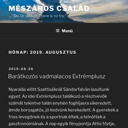
Tartalomhoz
MÉSZÁROS CSALÁD
… "Do. Or do not. There is no try." …
Menü
HÓNAP:
2019. AUGUSZTUS
BEKÜLDVE:
2019-08-26
Barátkozós vadmalacos Extrémplusz
Nyaralás előtt Szattiséknál Sándorfalván lazultunk
egyet. Az idei Extrémplusz találkozó a résztvevők
számát tekintve talán enyhén foghíjasra sikeredett,
ámde borozgatós, jó kedvünk kerekedett. A gyerekek a
friss levegőnek és a sportnak éltek, a felnőttek a
gasztronómiának. A nap egyik fénypontja Attis főztje,