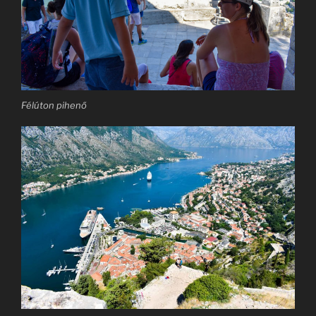
Félúton pihenő