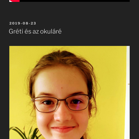
BEKÜLDVE:
2019-08-23
Gréti és az okuláré