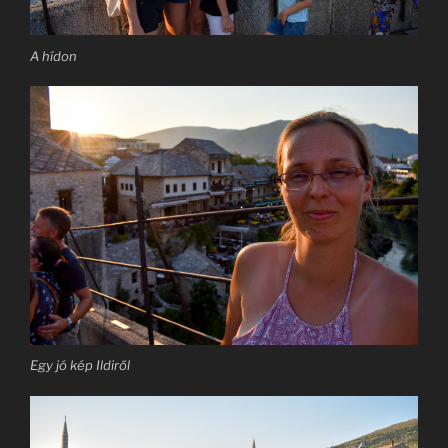
A hídon
Egy jó kép Ildiről