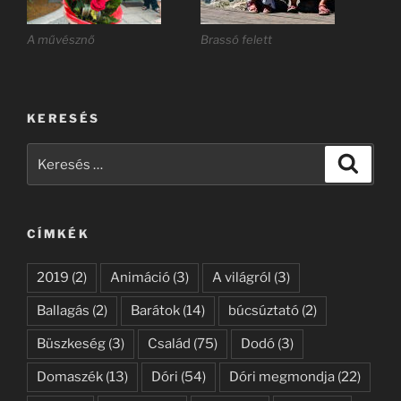
A művésznő
Brassó felett
KERESÉS
Keresés
Keresé
a
következő
kifejezésre:
CÍMKÉK
2019
(2)
Animáció
(3)
A világról
(3)
Ballagás
(2)
Barátok
(14)
búcsúztató
(2)
Büszkeség
(3)
Család
(75)
Dodó
(3)
Domaszék
(13)
Dóri
(54)
Dóri megmondja
(22)