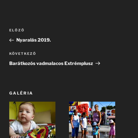
Bejegyzés
Korábbi
ELŐZŐ
navigáció
bejegyzés
Nyaralás 2019.
Következő
KÖVETKEZŐ
bejegyzés
Barátkozós vadmalacos Extrémplusz
GALÉRIA