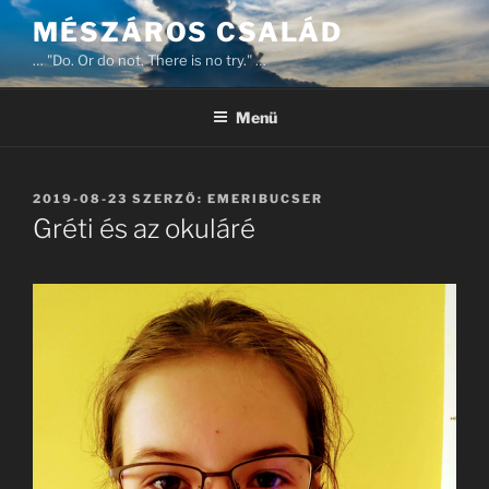
Tartalomhoz
MÉSZÁROS CSALÁD
… "Do. Or do not. There is no try." …
Menü
BEKÜLDVE:
2019-08-23
SZERZŐ:
EMERIBUCSER
Gréti és az okuláré