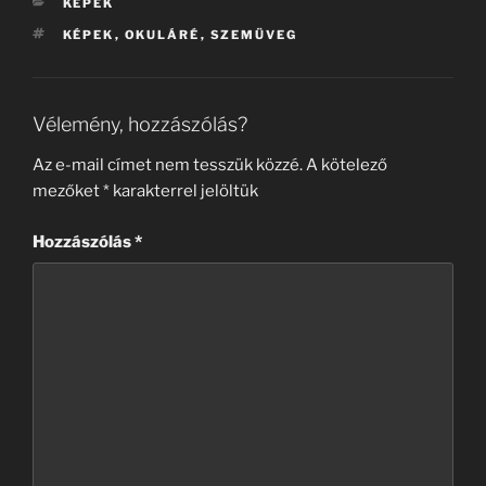
KATEGÓRIÁK
KÉPEK
CÍMKÉK
KÉPEK
,
OKULÁRÉ
,
SZEMÜVEG
Vélemény, hozzászólás?
Az e-mail címet nem tesszük közzé.
A kötelező
mezőket
*
karakterrel jelöltük
Hozzászólás
*