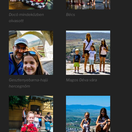
Docó mindeközben
Bécs
olvasott
Gesztenyebarna-hajú
Magos Déva vára
hercegnőm