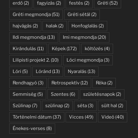
erdő
(2)
fagyizás
(2)
festés
(2)
Gréti
(52)
Gréti megmondja
(51)
Gréti sétál
(2)
hajvágás
(2)
halak
(2)
Honfoglalás
(2)
Ildi megmondja
(13)
Imi megmondja
(20)
Kirándulás
(11)
Képek
(172)
költözés
(4)
Lilipisti projekt 2.
(10)
Lóci megmondja
(3)
Lóri
(5)
Lóránd
(13)
Nyaralás
(13)
Rendhagyó
(3)
Retrospektív
(12)
Réka
(2)
Semmiség
(5)
Szentes
(6)
születésnapok
(2)
Szülinap
(7)
szülinap
(2)
séta
(3)
sült hal
(2)
Történelmi dátum
(37)
Vicces
(49)
Videó
(40)
Énekes-verses
(8)