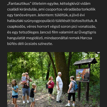
„Fantasztikus” ötleteim egyike, kétségkívül vidám
családi kirándulás, ami csoportos véradásba torkollik
egy tanösvényen. Jelentem: túléltük, a jövő évi
halászlaki szúnyogpopuláció túlélését biztosítottuk. A
csapkodós, véres horrort végső soron pici vonatozás,
és egy tetszőleges Jancsó film valamint az Üvegtigris
hangulatát megidéző, mindazonáltal remek Harcsa
büfés déli ücsizés színezte.