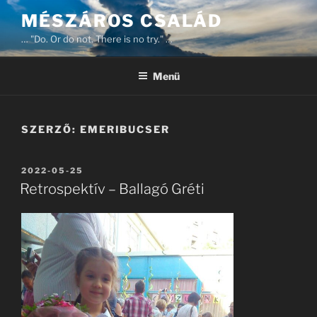
Tartalomhoz
MÉSZÁROS CSALÁD
… "Do. Or do not. There is no try." …
Menü
SZERZŐ:
EMERIBUCSER
BEKÜLDVE:
2022-05-25
Retrospektív – Ballagó Gréti