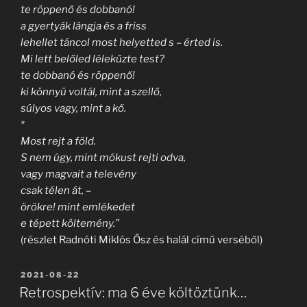
te röppenő és dobbanó!
a gyertyák lángja és a friss
lehellet táncol most helyetted s – érted is.
Mi lett belőled lélekűzte test?
te dobbanó és röppenő!
ki könnyü voltál, mint a szellő,
súlyos vagy, mint a kő.
*
Most rejt a föld.
S nem úgy, mint mókust rejti odva,
vagy magvait a televény
csak télen át, –
örökre! mint emlékedet
e tépett költemény.”
(részlet Radnóti Miklós Ősz és halál című verséből)
BEKÜLDVE:
2021-08-22
Retrospektív: ma 6 éve költöztünk…