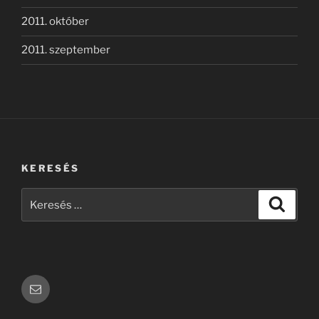
2011. október
2011. szeptember
KERESÉS
Keresés
Keresé
a
következő
kifejezésre:
Email