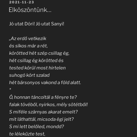
BEKÜLDVE:
2021-11-23
Elköszöntünk…
Jó utat Dóri! Jó utat Sanyi!
„Az erdő vetkezik
és síkos már a rét,
körötted hét szép csillag ég,
hét csillag ég körötted és
tested körül most hirtelen
suhogó kört szalad
hét bársonyos vakond a föld alatt.
*
Ó, honnan táncoltál a fényre te?
falak tövéből, nyirkos, mély sötétből!
S miféle szárnyas akarat emelt?
mit láthattál, micsoda égi jelt?
S mi lett belőled, mondd?
te lélekűzte test,