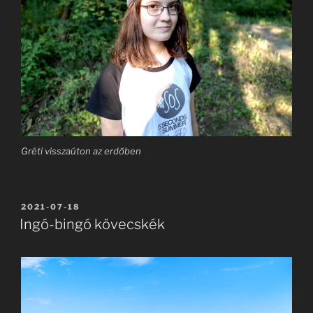
Gréti visszaúton az erdőben
BEKÜLDVE:
2021-07-18
Ingó-bingó kövecskék