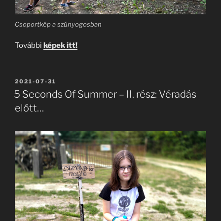
Csoportkép a szúnyogosban
További
képek itt!
BEKÜLDVE:
2021-07-31
5 Seconds Of Summer – II. rész: Véradás
előtt…