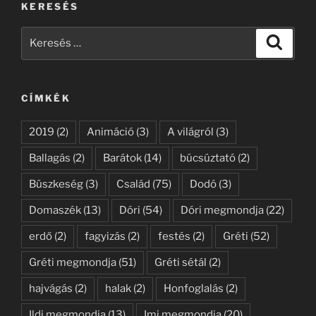
KERESÉS
Keresés
Keresé
a
következő
kifejezésre:
CÍMKÉK
2019
(2)
Animáció
(3)
A világról
(3)
Ballagás
(2)
Barátok
(14)
búcsúztató
(2)
Büszkeség
(3)
Család
(75)
Dodó
(3)
Domaszék
(13)
Dóri
(54)
Dóri megmondja
(22)
erdő
(2)
fagyizás
(2)
festés
(2)
Gréti
(52)
Gréti megmondja
(51)
Gréti sétál
(2)
hajvágás
(2)
halak
(2)
Honfoglalás
(2)
Ildi megmondja
(13)
Imi megmondja
(20)