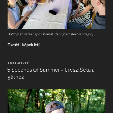
Boldog születésnapot Mama! (Csongrád, Kertvendéglő)
További
képek itt!
BEKÜLDVE:
2021-07-27
5 Seconds Of Summer – I. rész: Séta a
gáthoz