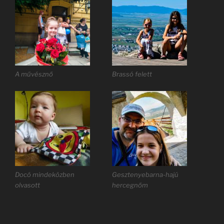
A művésznő
Brassó felett
Docó mindeközben
Gesztenyebarna-hajú
olvasott
hercegnőm