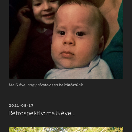
Ma 6 éve, hogy hivatalosan beköltöztünk.
BEKÜLDVE:
2021-08-17
Retrospektív: ma 8 éve…