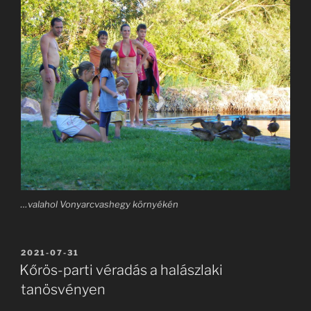
…valahol Vonyarcvashegy környékén
BEKÜLDVE:
2021-07-31
Kőrös-parti véradás a halászlaki
tanösvényen