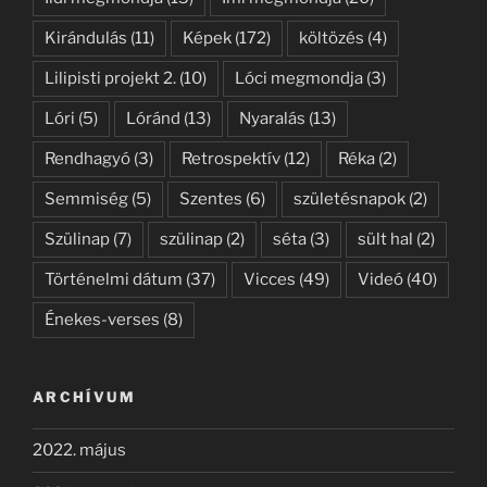
Kirándulás
(11)
Képek
(172)
költözés
(4)
Lilipisti projekt 2.
(10)
Lóci megmondja
(3)
Lóri
(5)
Lóránd
(13)
Nyaralás
(13)
Rendhagyó
(3)
Retrospektív
(12)
Réka
(2)
Semmiség
(5)
Szentes
(6)
születésnapok
(2)
Szülinap
(7)
szülinap
(2)
séta
(3)
sült hal
(2)
Történelmi dátum
(37)
Vicces
(49)
Videó
(40)
Énekes-verses
(8)
ARCHÍVUM
2022. május