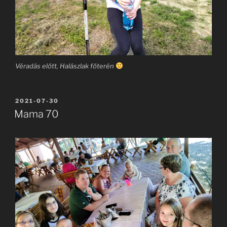
Véradás előtt, Halászlak főterén
BEKÜLDVE:
2021-07-30
Mama 70