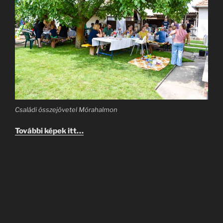
Családi összejövetel Mórahalmon
További képek itt…