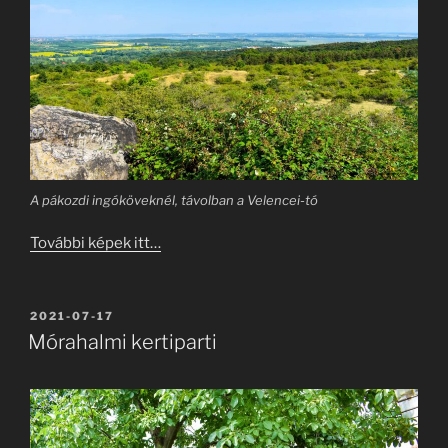
A pákozdi ingóköveknél, távolban a Velencei-tó
További képek itt…
BEKÜLDVE:
2021-07-17
Mórahalmi kertiparti