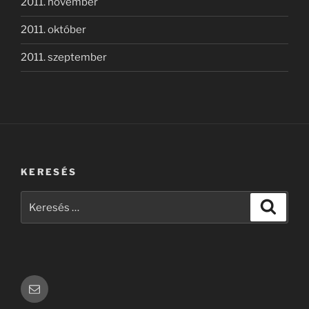
2011. november
2011. október
2011. szeptember
KERESÉS
Keresés
Keresé
a
következő
kifejezésre:
Email