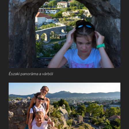
Északi panoráma a várból