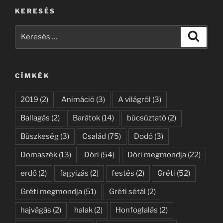
KERESÉS
Keresés
Keresé
a
következő
kifejezésre:
CÍMKÉK
2019
(2)
Animáció
(3)
A világról
(3)
Ballagás
(2)
Barátok
(14)
búcsúztató
(2)
Büszkeség
(3)
Család
(75)
Dodó
(3)
Domaszék
(13)
Dóri
(54)
Dóri megmondja
(22)
erdő
(2)
fagyizás
(2)
festés
(2)
Gréti
(52)
Gréti megmondja
(51)
Gréti sétál
(2)
hajvágás
(2)
halak
(2)
Honfoglalás
(2)