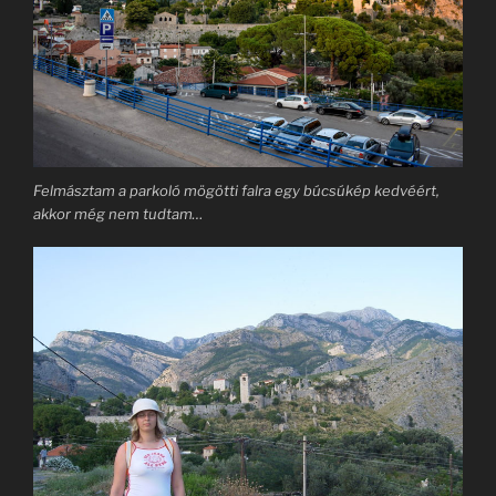
Felmásztam a parkoló mögötti falra egy búcsúkép kedvéért,
akkor még nem tudtam…