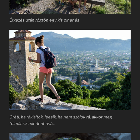
Érkezés után rögtön egy kis pihenés
Gréti, ha rákiáltok, leesik, ha nem szólok rá, akkor meg
felmászik mindenhová…