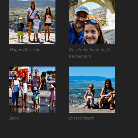
Magos Déva vára
Gesztenyebarna-hajú
hercegnőm
Bécs
Brassó felett