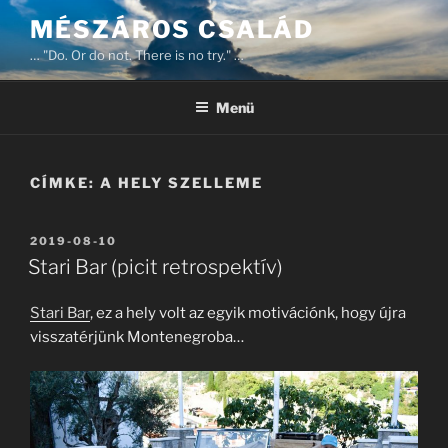
Tartalomhoz
MÉSZÁROS CSALÁD
… "Do. Or do not. There is no try." …
Menü
CÍMKE:
A HELY SZELLEME
BEKÜLDVE:
2019-08-10
Stari Bar (picit retrospektív)
Stari Bar
, ez a hely volt az egyik motivációnk, hogy újra
visszatérjünk Montenegroba…