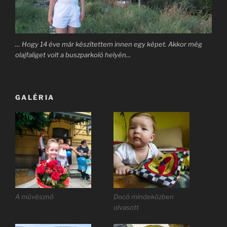
… Hogy 14 éve már készítettem innen egy képet. Akkor még
olajfaliget volt a buszparkoló helyén…
GALÉRIA
A művésznő
Docó mindeközben
olvasott