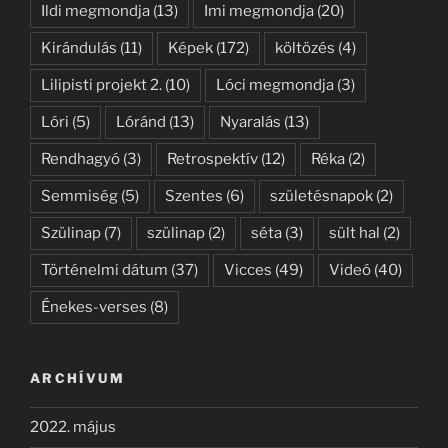
Ildi megmondja
(13)
Imi megmondja
(20)
Kirándulás
(11)
Képek
(172)
költözés
(4)
Lilipisti projekt 2.
(10)
Lóci megmondja
(3)
Lóri
(5)
Lóránd
(13)
Nyaralás
(13)
Rendhagyó
(3)
Retrospektív
(12)
Réka
(2)
Semmiség
(5)
Szentes
(6)
születésnapok
(2)
Szülinap
(7)
szülinap
(2)
séta
(3)
sült hal
(2)
Történelmi dátum
(37)
Vicces
(49)
Videó
(40)
Énekes-verses
(8)
ARCHÍVUM
2022. május