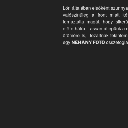
Lóri általában elsőként szunny
valószínűleg a front miatt k
tornáztatta magát, hogy siker
előre-hátra. Lassan átlépünk a
örömére is, lezártnak tekintem
egy
összefogla
NÉHÁNY FOTÓ