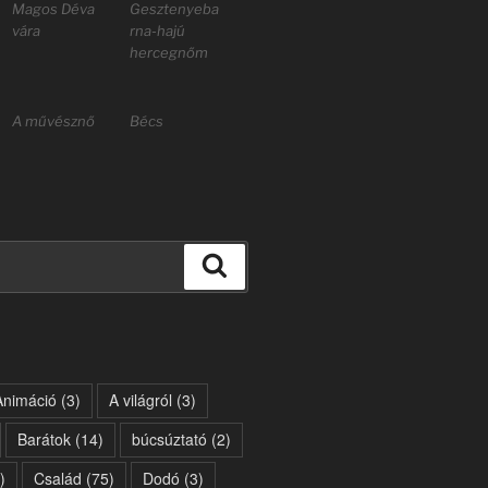
Magos Déva
Gesztenyeba
vára
rna-hajú
hercegnőm
A művésznő
Bécs
Keresés
Animáció
(3)
A világról
(3)
Barátok
(14)
búcsúztató
(2)
)
Család
(75)
Dodó
(3)