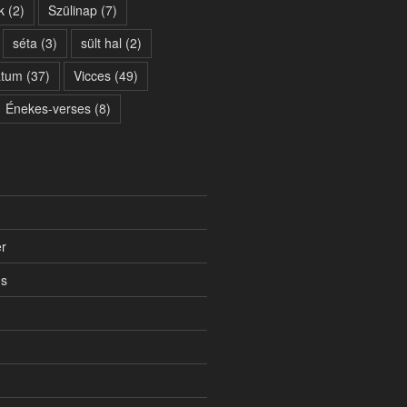
k
(2)
Szülinap
(7)
séta
(3)
sült hal
(2)
átum
(37)
Vicces
(49)
Énekes-verses
(8)
r
us