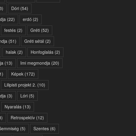
3)
Dóri
(54)
dja
(22)
erdő
(2)
festés
(2)
Gréti
(52)
ndja
(51)
Gréti sétál
(2)
halak
(2)
Honfoglalás
(2)
ja
(13)
Imi megmondja
(20)
1)
Képek
(172)
Lilipisti projekt 2.
(10)
dja
(3)
Lóri
(5)
Nyaralás
(13)
3)
Retrospektív
(12)
Semmiség
(5)
Szentes
(6)