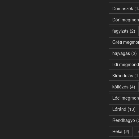
Domaszék
(1
Dóri megmon
fagyizás
(2)
Gréti megmo
hajvágás
(2)
Ildi megmond
Kirándulás
(1
költözés
(4)
Lóci megmon
Lóránd
(13)
Rendhagyó
(
Réka
(2)