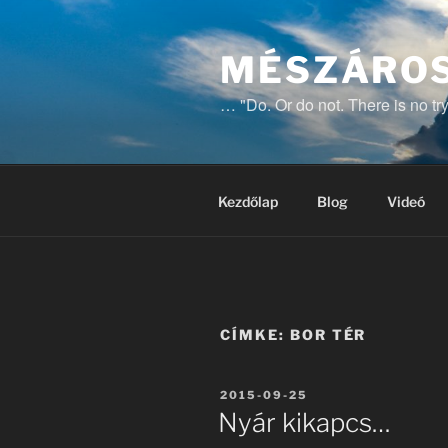
Tartalomhoz
MÉSZÁROS
… "Do. Or do not. There is no tr
Kezdőlap
Blog
Videó
CÍMKE:
BOR TÉR
BEKÜLDVE:
2015-09-25
Nyár kikapcs…