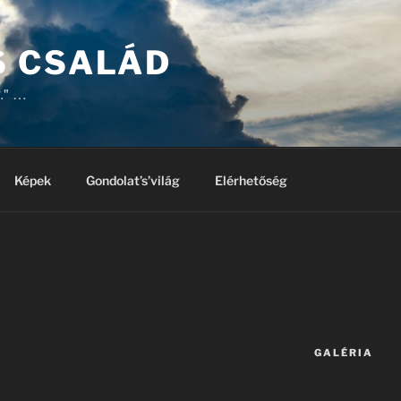
 CSALÁD
y." …
Képek
Gondolat’s’világ
Elérhetőség
GALÉRIA