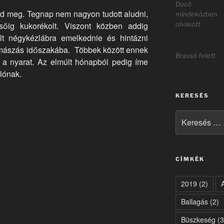
Docó
ad meg. Tegnap nem nagyon tudott aludni,
mindeközben
olvasott
ésőig kukorékolt. Viszont közben addig
ült négykézlábra emelkednie és hintázni
 mászás időszakába. Többek között ennek
Brassó felett
 a nyarat. Az elmúlt hónapból pedig íme
lónak.
KERESÉS
Keresés
a
következő
kifejezésre:
CÍMKÉK
2019
(2)
Ballagás
(2)
Büszkeség
(3