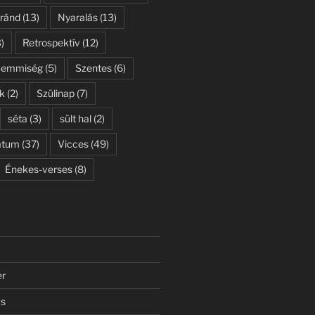
ránd
(13)
Nyaralás
(13)
)
Retrospektív
(12)
Semmiség
(5)
Szentes
(6)
k
(2)
Szülinap
(7)
séta
(3)
sült hal
(2)
átum
(37)
Vicces
(49)
Énekes-verses
(8)
er
us