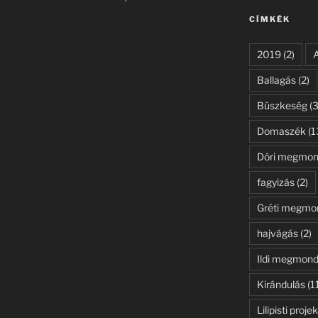
kifejezésre:
CÍMKÉK
2019
(2)
Ballagás
(2)
Büszkeség
(3
Domaszék
(1
Dóri megmon
fagyizás
(2)
Gréti megmo
hajvágás
(2)
Ildi megmond
Kirándulás
(1
Lilipisti projek