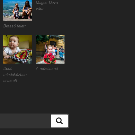
Magos Déva
vára
Brassó felett
Docó
A művésznő
mindeközben
olvasott
Keresés