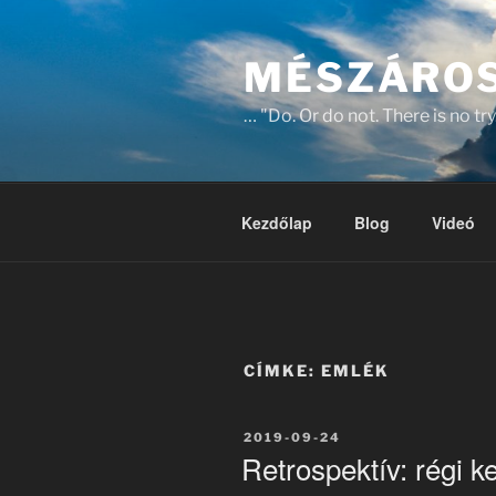
Tartalomhoz
MÉSZÁROS
… "Do. Or do not. There is no try
Kezdőlap
Blog
Videó
CÍMKE:
EMLÉK
BEKÜLDVE:
2019-09-24
Retrospektív: régi 