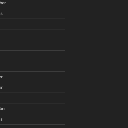
ber
us
er
er
ber
us