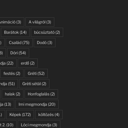
Animáció
(3)
A világról
(3)
Barátok
(14)
búcsúztató
(2)
)
Család
(75)
Dodó
(3)
3)
Dóri
(54)
dja
(22)
erdő
(2)
festés
(2)
Gréti
(52)
ndja
(51)
Gréti sétál
(2)
halak
(2)
Honfoglalás
(2)
ja
(13)
Imi megmondja
(20)
1)
Képek
(172)
költözés
(4)
t 2.
(10)
Lóci megmondja
(3)