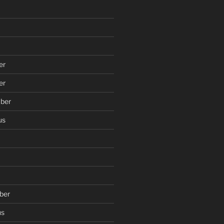
er
er
ber
us
ber
us