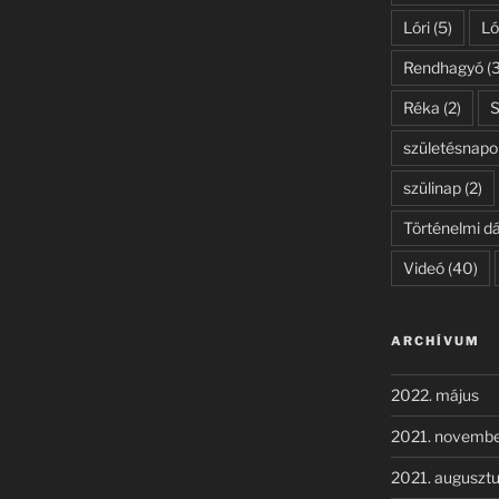
Lóri
(5)
Ló
Rendhagyó
(3
Réka
(2)
születésnapo
szülinap
(2)
Történelmi d
Videó
(40)
ARCHÍVUM
2022. május
2021. novemb
2021. auguszt