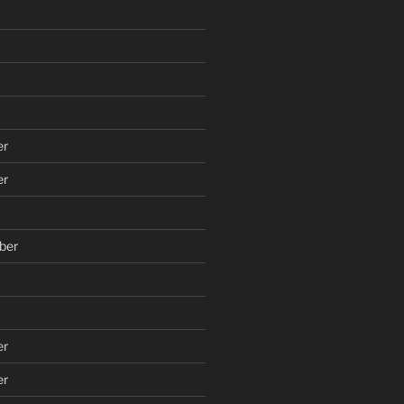
er
er
ber
er
er