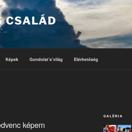
 CSALÁD
." …
Képek
Gondolat’s’világ
Elérhetőség
GALÉRIA
kedvenc képem