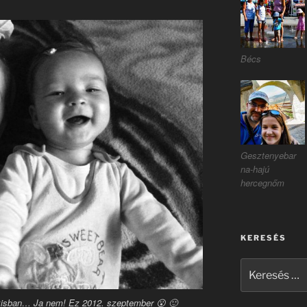
Bécs
Gesztenyebar
na-hajú
hercegnőm
KERESÉS
Keresés
a
következő
xisban… Ja nem! Ez 2012. szeptember 😮 🙂