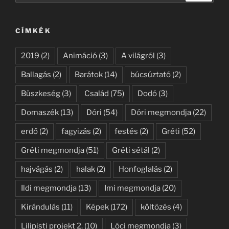
következő
kifejezésre:
CÍMKÉK
2019
(2)
Animáció
(3)
A világról
(3)
Ballagás
(2)
Barátok
(14)
búcsúztató
(2)
Büszkeség
(3)
Család
(75)
Dodó
(3)
Domaszék
(13)
Dóri
(54)
Dóri megmondja
(22)
erdő
(2)
fagyizás
(2)
festés
(2)
Gréti
(52)
Gréti megmondja
(51)
Gréti sétál
(2)
hajvágás
(2)
halak
(2)
Honfoglalás
(2)
Ildi megmondja
(13)
Imi megmondja
(20)
Kirándulás
(11)
Képek
(172)
költözés
(4)
Lilipisti projekt 2.
(10)
Lóci megmondja
(3)