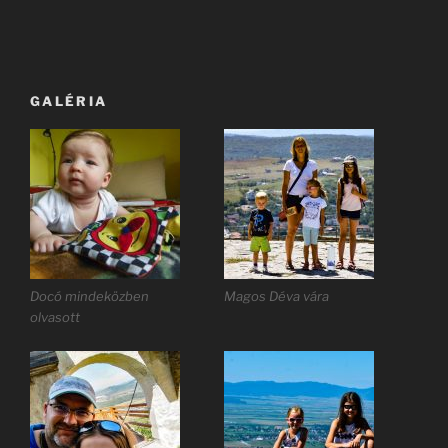
GALÉRIA
Docó mindeközben
Magos Déva vára
olvasott