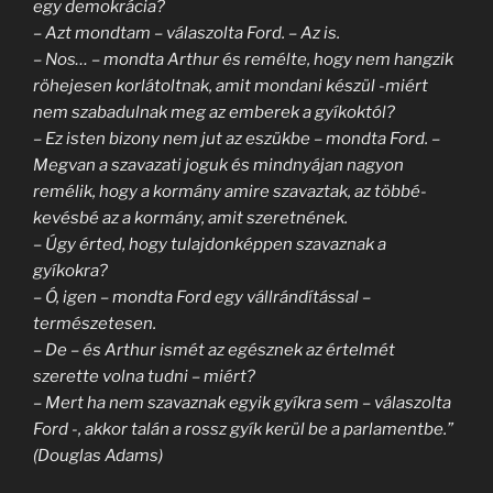
egy demokrácia?
– Azt mondtam – válaszolta Ford. – Az is.
– Nos… – mondta Arthur és remélte, hogy nem hangzik
röhejesen korlátoltnak, amit mondani készül -miért
nem szabadulnak meg az emberek a gyíkoktól?
– Ez isten bizony nem jut az eszükbe – mondta Ford. –
Megvan a szavazati joguk és mindnyájan nagyon
remélik, hogy a kormány amire szavaztak, az többé-
kevésbé az a kormány, amit szeretnének.
– Úgy érted, hogy tulajdonképpen szavaznak a
gyíkokra?
– Ó, igen – mondta Ford egy vállrándítással –
természetesen.
– De – és Arthur ismét az egésznek az értelmét
szerette volna tudni – miért?
– Mert ha nem szavaznak egyik gyíkra sem – válaszolta
Ford -, akkor talán a rossz gyík kerül be a parlamentbe.”
(Douglas Adams)