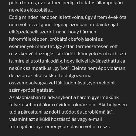
példa fontos, ez esetben pedig a tudatos állampolgári
nevelés előszobája…
Eddig minden rendben is lett volna, úgy értem évek óta
nem volt ezzel gond, tegnap azonban utódaink saját
elképzeléseik szerint, naná, hogy hárman
háromféleképpen, próbálták befolyásolni az
események menetét. Így aztán természetesen volt
rosszkedvű duzzogás, sértődött könnyek és utcai hiszti
is, mire eljutottunk odáig, hogy Ildivel kiválaszthattuk a
nekünk szimpatikus „gyíkot”. Eleinte nem épp vidáman,
de aztán az első sokkot feldolgozva már
összemosolyogva vettük tudomásul gyermekeink
szárnypróbálgatását.
Az alábbiakban feladványként a három gyermekünk
felvetését próbálom röviden tolmácsolni. Aki, helyesen
tudja párosítani az adott utódot és „problémáját”,
valamint azt elküldi hozzászólás vagy e-mail
formájában, nyereménysorsoláson vehet részt.