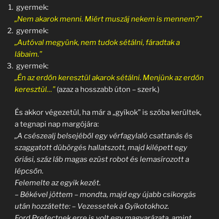
gyermek:
„Nem akarok menni. Miért muszáj nekem is mennem?”
gyermek:
„Autóval megyünk, nem tudok sétálni, fáradtak a
lábaim.”
gyermek:
„Én az erdőn keresztül akarok sétálni. Menjünk az erdőn
keresztül…”
(azaz a hosszabb úton – szerk.)
És akkor végezetül, ha már a „gyíkok” is szóba kerültek,
a tegnapi nap margójára:
„A csészealj belsejéből egy vérfagylaló csattanás és
szaggatott dübörgés hallatszott, majd kilépett egy
óriási, száz láb magas ezüst robot és lemasírozott a
lépcsőn.
Felemelte az egyik kezét.
– Békével jöttem – mondta, majd egy újabb csikorgás
után hozzátette: – Vezessetek a Gyíkotokhoz.
Ford Prefectnek erre is volt egy magyarázata, amint