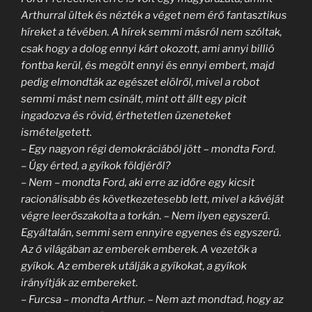
Arthurral ültek és nézték a véget nem érő fantasztikus
híreket a tévében. A hírek semmi másról nem szóltak,
csak hogy a dolog ennyi kárt okozott, ami annyi billió
fontba kerül, és megölt ennyi és ennyi embert, majd
pedig elmondták az egészet elölről, mivel a robot
semmi mást nem csinált, mint ott állt egy picit
ingadozva és rövid, érthetetlen üzeneteket
ismételgetett.
– Egy nagyon régi demokráciából jött – mondta Ford.
– Úgy érted, a gyíkok földjéről?
– Nem – mondta Ford, aki erre az időre egy kicsit
racionálisabb és következetesebb lett, mivel a kávéját
végre leerőszakolta a torkán. – Nem ilyen egyszerű.
Egyáltalán, semmi sem ennyire egyenes és egyszerű.
Az ő világában az emberek emberek. A vezetők a
gyíkok. Az emberek utálják a gyíkokat, a gyíkok
irányítják az embereket.
– Furcsa – mondta Arthur. – Nem azt mondtad, hogy az