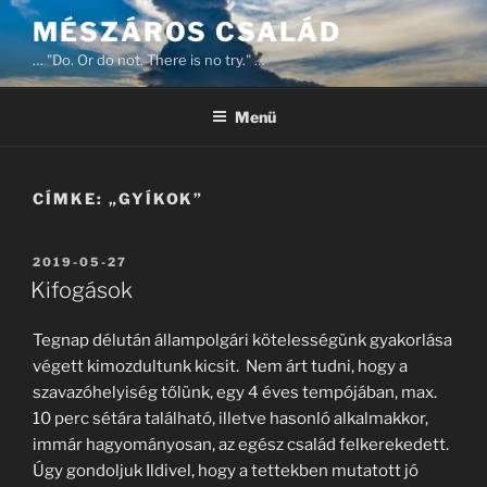
Tartalomhoz
MÉSZÁROS CSALÁD
… "Do. Or do not. There is no try." …
Menü
CÍMKE:
„GYÍKOK”
BEKÜLDVE:
2019-05-27
Kifogások
Tegnap délután állampolgári kötelességünk gyakorlása
végett kimozdultunk kicsit. Nem árt tudni, hogy a
szavazóhelyiség tőlünk, egy 4 éves tempójában, max.
10 perc sétára található, illetve hasonló alkalmakkor,
immár hagyományosan, az egész család felkerekedett.
Úgy gondoljuk Ildivel, hogy a tettekben mutatott jó