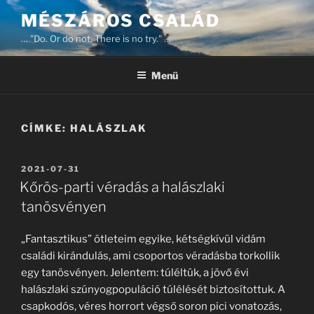
Tartalomhoz
MÉSZÁROS CSALÁD
… "Do. Or do not. There is no try." …
Menü
CÍMKE:
HALÁSZLAK
BEKÜLDVE:
2021-07-31
Kőrös-parti véradás a halászlaki
tanösvényen
„Fantasztikus” ötleteim egyike, kétségkívül vidám
családi kirándulás, ami csoportos véradásba torkollik
egy tanösvényen. Jelentem: túléltük, a jövő évi
halászlaki szúnyogpopuláció túlélését biztosítottuk. A
csapkodós, véres horrort végső soron pici vonatozás,