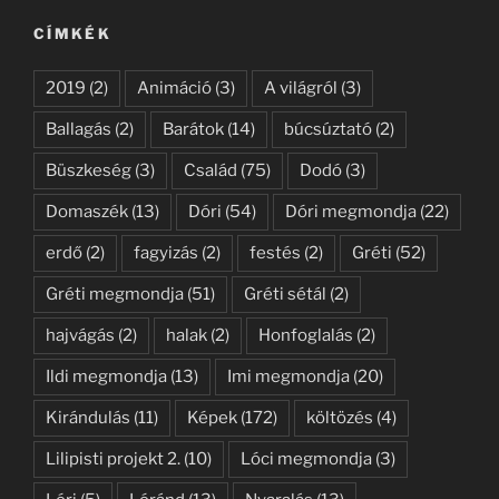
kifejezésre:
CÍMKÉK
2019
(2)
Animáció
(3)
A világról
(3)
Ballagás
(2)
Barátok
(14)
búcsúztató
(2)
Büszkeség
(3)
Család
(75)
Dodó
(3)
Domaszék
(13)
Dóri
(54)
Dóri megmondja
(22)
erdő
(2)
fagyizás
(2)
festés
(2)
Gréti
(52)
Gréti megmondja
(51)
Gréti sétál
(2)
hajvágás
(2)
halak
(2)
Honfoglalás
(2)
Ildi megmondja
(13)
Imi megmondja
(20)
Kirándulás
(11)
Képek
(172)
költözés
(4)
Lilipisti projekt 2.
(10)
Lóci megmondja
(3)