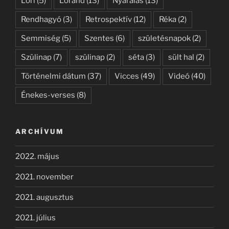
Lóri
(5)
Lóránd
(13)
Nyaralás
(13)
Rendhagyó
(3)
Retrospektív
(12)
Réka
(2)
Semmiség
(5)
Szentes
(6)
születésnapok
(2)
Szülinap
(7)
szülinap
(2)
séta
(3)
sült hal
(2)
Történelmi dátum
(37)
Vicces
(49)
Videó
(40)
Énekes-verses
(8)
ARCHÍVUM
2022. május
2021. november
2021. augusztus
2021. július