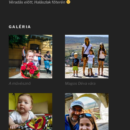
Véradás előtt, Halászlak főterén
GALÉRIA
A művésznő
Magos Déva vára