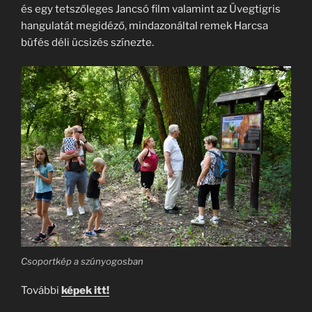
és egy tetszőleges Jancsó film valamint az Üvegtigris
hangulatát megidéző, mindazonáltal remek Harcsa
büfés déli ücsizés színezte.
Csoportkép a szúnyogosban
További
képek itt!