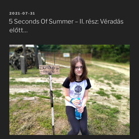
BEKÜLDVE:
2021-07-31
5 Seconds Of Summer – II. rész: Véradás
előtt…