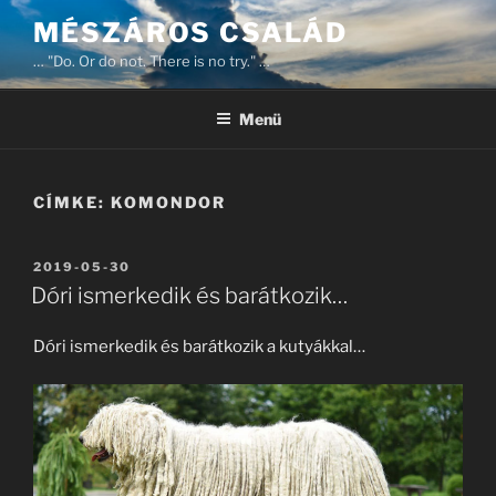
Tartalomhoz
MÉSZÁROS CSALÁD
… "Do. Or do not. There is no try." …
Menü
CÍMKE:
KOMONDOR
BEKÜLDVE:
2019-05-30
Dóri ismerkedik és barátkozik…
Dóri ismerkedik és barátkozik a kutyákkal…