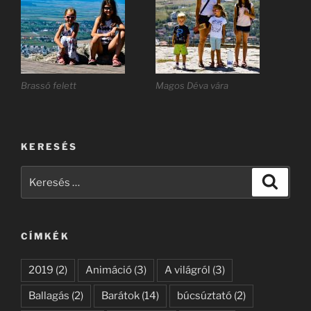
Brassó felett
Magos Déva vára
KERESÉS
Keresés
Keresé
a
következő
kifejezésre:
CÍMKÉK
2019
(2)
Animáció
(3)
A világról
(3)
Ballagás
(2)
Barátok
(14)
búcsúztató
(2)