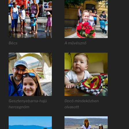
Bécs
A művésznő
Gesztenyebarna-hajú
Docó mindeközben
hercegnőm
olvasott