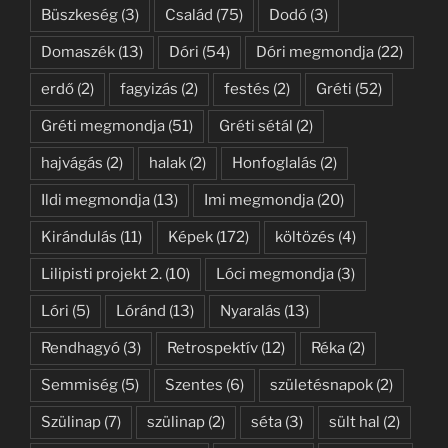
Büszkeség
(3)
Család
(75)
Dodó
(3)
Domaszék
(13)
Dóri
(54)
Dóri megmondja
(22)
erdő
(2)
fagyizás
(2)
festés
(2)
Gréti
(52)
Gréti megmondja
(51)
Gréti sétál
(2)
hajvágás
(2)
halak
(2)
Honfoglalás
(2)
Ildi megmondja
(13)
Imi megmondja
(20)
Kirándulás
(11)
Képek
(172)
költözés
(4)
Lilipisti projekt 2.
(10)
Lóci megmondja
(3)
Lóri
(5)
Lóránd
(13)
Nyaralás
(13)
Rendhagyó
(3)
Retrospektív
(12)
Réka
(2)
Semmiség
(5)
Szentes
(6)
születésnapok
(2)
Szülinap
(7)
szülinap
(2)
séta
(3)
sült hal
(2)