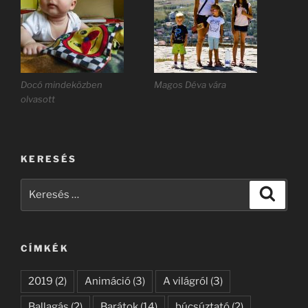
Docó mindeközben
Magos Déva vára
olvasott
KERESÉS
Keresés
Keresé
a
következő
kifejezésre:
CÍMKÉK
2019
(2)
Animáció
(3)
A világról
(3)
Ballagás
(2)
Barátok
(14)
búcsúztató
(2)