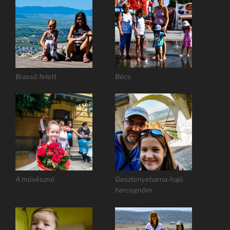
Brassó felett
Bécs
A művésznő
Gesztenyebarna-hajú
hercegnőm