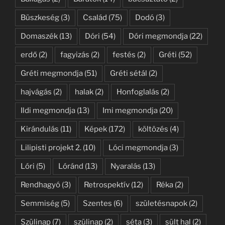
Büszkeség
(3)
Család
(75)
Dodó
(3)
Domaszék
(13)
Dóri
(54)
Dóri megmondja
(22)
erdő
(2)
fagyizás
(2)
festés
(2)
Gréti
(52)
Gréti megmondja
(51)
Gréti sétál
(2)
hajvágás
(2)
halak
(2)
Honfoglalás
(2)
Ildi megmondja
(13)
Imi megmondja
(20)
Kirándulás
(11)
Képek
(172)
költözés
(4)
Lilipisti projekt 2.
(10)
Lóci megmondja
(3)
Lóri
(5)
Lóránd
(13)
Nyaralás
(13)
Rendhagyó
(3)
Retrospektív
(12)
Réka
(2)
Semmiség
(5)
Szentes
(6)
születésnapok
(2)
Szülinap
(7)
szülinap
(2)
séta
(3)
sült hal
(2)