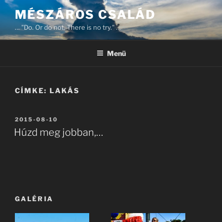
Tartalomhoz
MÉSZÁROS CSALÁD
… "Do. Or do not. There is no try." …
Menü
CÍMKE:
LAKÁS
BEKÜLDVE:
2015-08-10
Húzd meg jobban,…
GALÉRIA