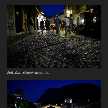
Esti séta, csillogó kavicsutca