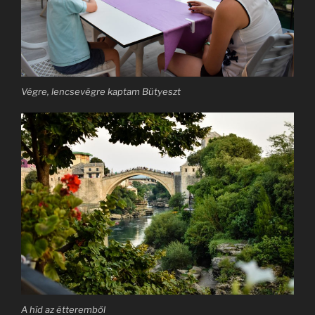
Végre, lencsevégre kaptam Bütyeszt
A híd az étteremből