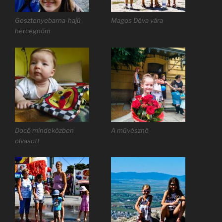
Gesztenyebarna-hajú
Magos Déva vára
hercegnőm
Docó mindeközben
A művésznő
olvasott