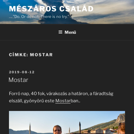
Tartalomhoz
MÉSZÁROS CSALÁD
… "Do. Or do not. There is no try." …
Menü
CÍMKE:
MOSTAR
BEKÜLDVE:
2019-08-12
Mostar
Forró nap, 40 fok, várakozás a határon, a fáradtság
elszáll, gyönyörű este
Mostar
ban..