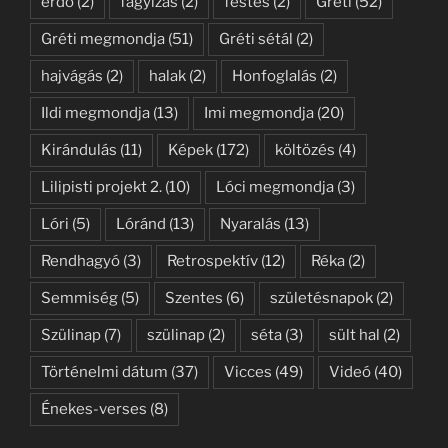
erdő
(2)
fagyizás
(2)
festés
(2)
Gréti
(52)
Gréti megmondja
(51)
Gréti sétál
(2)
hajvágás
(2)
halak
(2)
Honfoglalás
(2)
Ildi megmondja
(13)
Imi megmondja
(20)
Kirándulás
(11)
Képek
(172)
költözés
(4)
Lilipisti projekt 2.
(10)
Lóci megmondja
(3)
Lóri
(5)
Lóránd
(13)
Nyaralás
(13)
Rendhagyó
(3)
Retrospektív
(12)
Réka
(2)
Semmiség
(5)
Szentes
(6)
születésnapok
(2)
Szülinap
(7)
szülinap
(2)
séta
(3)
sült hal
(2)
Történelmi dátum
(37)
Vicces
(49)
Videó
(40)
Énekes-verses
(8)