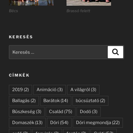
Bécs
Brassó felett
KERESÉS
Keresés
Keresé
a
következő
kifejezésre:
CÍMKÉK
2019
(2)
Animáció
(3)
A világról
(3)
Ballagás
(2)
Barátok
(14)
búcsúztató
(2)
Büszkeség
(3)
Család
(75)
Dodó
(3)
Domaszék
(13)
Dóri
(54)
Dóri megmondja
(22)