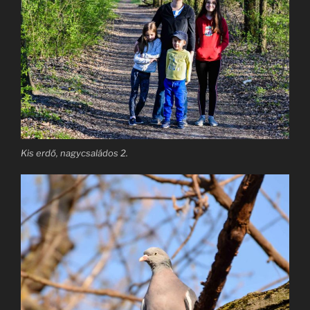
Kis erdő, nagycsaládos 2.