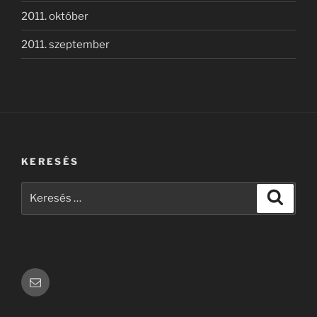
2011. október
2011. szeptember
KERESÉS
Keresés
Keresé
a
következő
kifejezésre:
Email