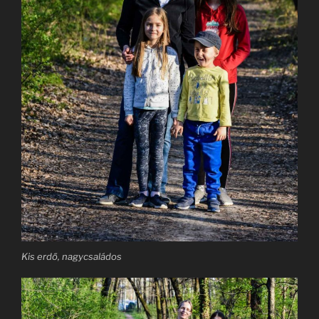
Kis erdő, nagycsaládos