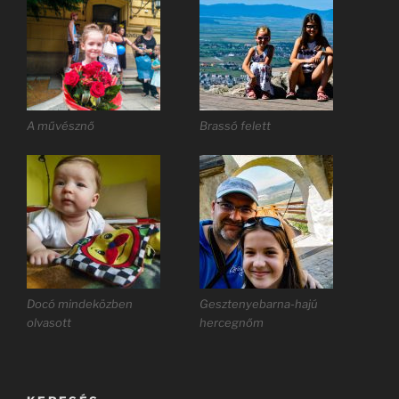
A művésznő
Brassó felett
Docó mindeközben
Gesztenyebarna-hajú
olvasott
hercegnőm