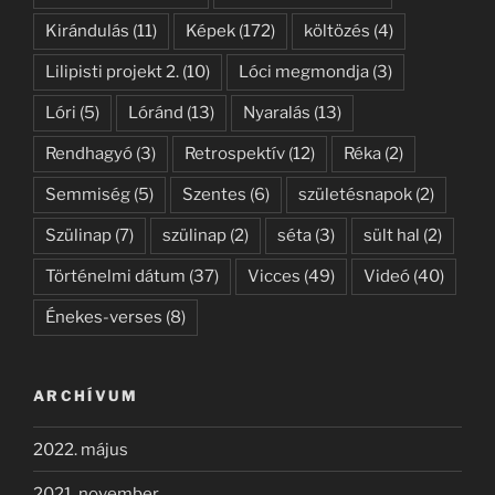
Kirándulás
(11)
Képek
(172)
költözés
(4)
Lilipisti projekt 2.
(10)
Lóci megmondja
(3)
Lóri
(5)
Lóránd
(13)
Nyaralás
(13)
Rendhagyó
(3)
Retrospektív
(12)
Réka
(2)
Semmiség
(5)
Szentes
(6)
születésnapok
(2)
Szülinap
(7)
szülinap
(2)
séta
(3)
sült hal
(2)
Történelmi dátum
(37)
Vicces
(49)
Videó
(40)
Énekes-verses
(8)
ARCHÍVUM
2022. május
2021. november