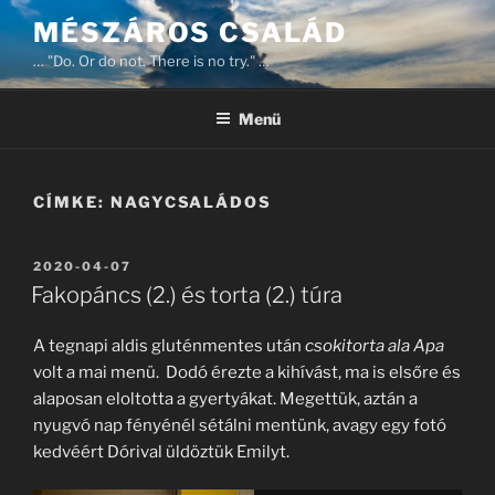
Tartalomhoz
MÉSZÁROS CSALÁD
… "Do. Or do not. There is no try." …
Menü
CÍMKE:
NAGYCSALÁDOS
BEKÜLDVE:
2020-04-07
Fakopáncs (2.) és torta (2.) túra
A tegnapi aldis gluténmentes után
csokitorta ala Apa
volt a mai menü. Dodó érezte a kihívást, ma is elsőre és
alaposan eloltotta a gyertyákat. Megettük, aztán a
nyugvó nap fényénél sétálni mentünk, avagy egy fotó
kedvéért Dórival üldöztük Emilyt.