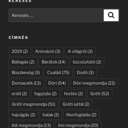
KERESÉS
Keresés
Keresé
a
következő
kifejezésre:
CÍMKÉK
2019
(2)
Animáció
(3)
A világról
(3)
Ballagás
(2)
Barátok
(14)
búcsúztató
(2)
Büszkeség
(3)
Család
(75)
Dodó
(3)
Domaszék
(13)
Dóri
(54)
Dóri megmondja
(22)
erdő
(2)
fagyizás
(2)
festés
(2)
Gréti
(52)
Gréti megmondja
(51)
Gréti sétál
(2)
hajvágás
(2)
halak
(2)
Honfoglalás
(2)
Ildi megmondja
(13)
Imi megmondja
(20)