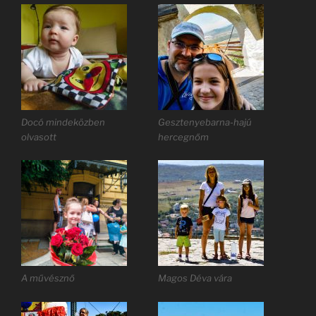
Docó mindeközben
Gesztenyebarna-hajú
olvasott
hercegnőm
A művésznő
Magos Déva vára