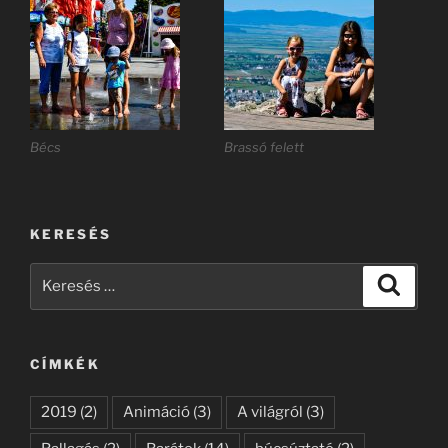
Bécs
Brassó felett
KERESÉS
Keresés
Keresé
a
következő
kifejezésre:
CÍMKÉK
2019
(2)
Animáció
(3)
A világról
(3)