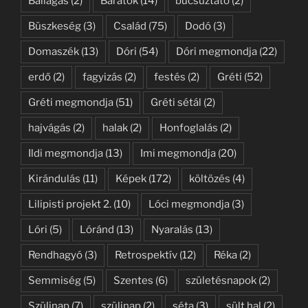
Ballagás
(2)
Barátok
(14)
búcsúztató
(2)
Büszkeség
(3)
Család
(75)
Dodó
(3)
Domaszék
(13)
Dóri
(54)
Dóri megmondja
(22)
erdő
(2)
fagyizás
(2)
festés
(2)
Gréti
(52)
Gréti megmondja
(51)
Gréti sétál
(2)
hajvágás
(2)
halak
(2)
Honfoglalás
(2)
Ildi megmondja
(13)
Imi megmondja
(20)
Kirándulás
(11)
Képek
(172)
költözés
(4)
Lilipisti projekt 2.
(10)
Lóci megmondja
(3)
Lóri
(5)
Lóránd
(13)
Nyaralás
(13)
Rendhagyó
(3)
Retrospektív
(12)
Réka
(2)
Semmiség
(5)
Szentes
(6)
születésnapok
(2)
Szülinap
(7)
szülinap
(2)
séta
(3)
sült hal
(2)