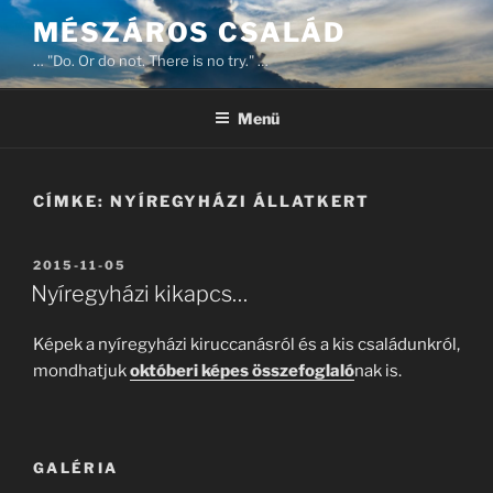
Tartalomhoz
MÉSZÁROS CSALÁD
… "Do. Or do not. There is no try." …
Menü
CÍMKE:
NYÍREGYHÁZI ÁLLATKERT
BEKÜLDVE:
2015-11-05
Nyíregyházi kikapcs…
Képek a nyíregyházi kiruccanásról és a kis családunkról,
mondhatjuk
októberi képes összefoglaló
nak is.
GALÉRIA