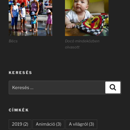
Bécs
Docó mindeközben
olvasott
KERESÉS
Keresés
Keresé
a
következő
kifejezésre:
CÍMKÉK
2019
(2)
Animáció
(3)
A világról
(3)