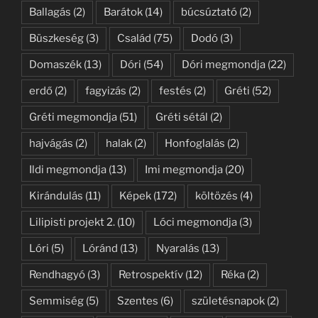
Ballagás
(2)
Barátok
(14)
búcsúztató
(2)
Büszkeség
(3)
Család
(75)
Dodó
(3)
Domaszék
(13)
Dóri
(54)
Dóri megmondja
(22)
erdő
(2)
fagyizás
(2)
festés
(2)
Gréti
(52)
Gréti megmondja
(51)
Gréti sétál
(2)
hajvágás
(2)
halak
(2)
Honfoglalás
(2)
Ildi megmondja
(13)
Imi megmondja
(20)
Kirándulás
(11)
Képek
(172)
költözés
(4)
Lilipisti projekt 2.
(10)
Lóci megmondja
(3)
Lóri
(5)
Lóránd
(13)
Nyaralás
(13)
Rendhagyó
(3)
Retrospektív
(12)
Réka
(2)
Semmiség
(5)
Szentes
(6)
születésnapok
(2)