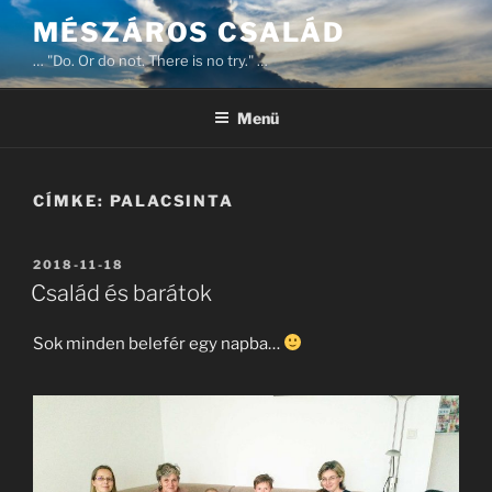
Tartalomhoz
MÉSZÁROS CSALÁD
… "Do. Or do not. There is no try." …
Menü
CÍMKE:
PALACSINTA
BEKÜLDVE:
2018-11-18
Család és barátok
Sok minden belefér egy napba…