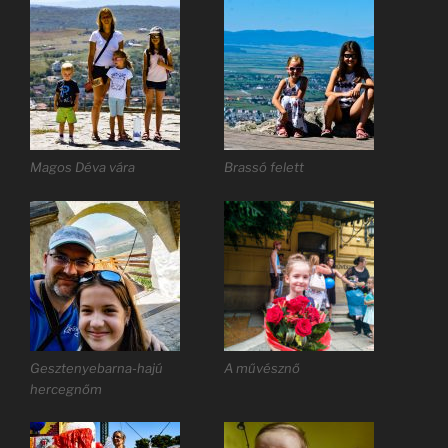
Magos Déva vára
Brassó felett
Gesztenyebarna-hajú
A művésznő
hercegnőm