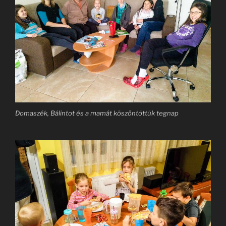
Domaszék, Bálintot és a mamát köszöntöttük tegnap