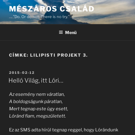
Tartalomhoz
MÉSZÁROS CSALÁD
… "Do. Or do not. There is no try." …
Menü
CÍMKE:
LILIPISTI PROJEKT 3.
BEKÜLDVE:
2015-02-12
Helló Világ, itt Lóri…
Az esemény nem váratlan,
A boldogságunk páratlan,
Mert tegnap este úgy esett,
Lóránd fiam, megszületett.
Ez az SMS adta hírül tegnap reggel, hogy Lórándunk