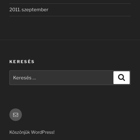
2011. szeptember
KERESÉS
Keresés
Keresé
a
következő
kifejezésre:
Email
Köszönjük WordPress!