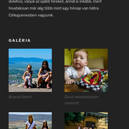
dokihoz, várjuk az újabb híreket, annál is inkább, mert
hivatalosan már alig több mint egy hónap van hátra.
Célegyenesben vagyunk.
GALÉRIA
Brassó felett
Docó mindeközben
olvasott