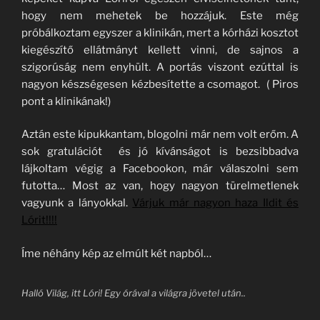
hogy nem mehetek be hozzájuk. Este még
próbálkoztam egyszer a klinikán, mert a kórházi kosztot
kiegészítő ellátmányt kellett vinni, de sajnos a
szigorúság nem enyhült. A portás viszont ezúttal is
nagyon készségesen kézbesítette a csomagot. ( Piros
pont a klinikának!)
Aztán este kipukkantam, blogolni már nem volt erőm. A
sok gratulációt és jó kívánságot is bezsibbadva
lájkoltam végig a Facebookon, már válaszolni sem
futotta… Most az van, hogy nagyon türelmetlenek
vagyunk a lányokkal.
Várjuk már nagyon haza Ildit és
Lórit!!!!
Íme néhány kép az elmúlt két napból…
Halló Világ, itt Lóri! Egy órával a világra jövetel után..