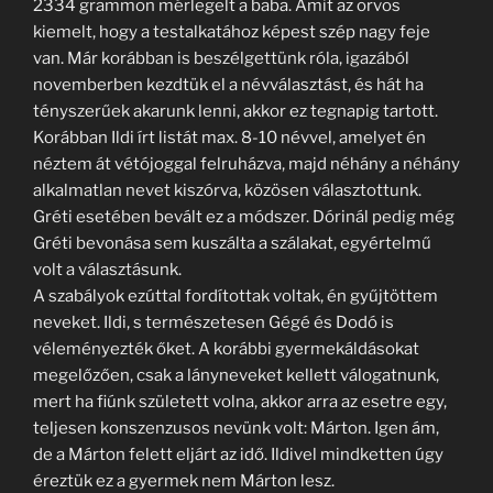
2334 grammon mérlegelt a baba. Amit az orvos
kiemelt, hogy a testalkatához képest szép nagy feje
van. Már korábban is beszélgettünk róla, igazából
novemberben kezdtük el a névválasztást, és hát ha
tényszerűek akarunk lenni, akkor ez tegnapig tartott.
Korábban Ildi írt listát max. 8-10 névvel, amelyet én
néztem át vétójoggal felruházva, majd néhány a néhány
alkalmatlan nevet kiszórva, közösen választottunk.
Gréti esetében bevált ez a módszer. Dórinál pedig még
Gréti bevonása sem kuszálta a szálakat, egyértelmű
volt a választásunk.
A szabályok ezúttal fordítottak voltak, én gyűjtöttem
neveket. Ildi, s természetesen Gégé és Dodó is
véleményezték őket. A korábbi gyermekáldásokat
megelőzően, csak a lányneveket kellett válogatnunk,
mert ha fiúnk született volna, akkor arra az esetre egy,
teljesen konszenzusos nevünk volt: Márton. Igen ám,
de a Márton felett eljárt az idő. Ildivel mindketten úgy
éreztük ez a gyermek nem Márton lesz.