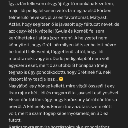
Így aztán lelkesen névgyűjtögető munkába kezdtem,
majd Ildi pedig lelkesen vétózta meg az első körben
felmerülő neveket, pl. az én favoritomat, Mátyást.
Aztán, hogy segítsen ő is javasolt egy féltucat nevet, de
azok egy-két kivétellel (Gyula és Kornél) fel sem
kerülhettek a listára (szerintem). A helyzetet nem
könnyített, hogy Gréti bármilyen kétszer hallott névre
be tudott lelkesedni, függetlenül attól, hogy Ildi
mondta neki, vagy én. Dodó pedig alapból nem volt
egyszerű eset, mert ő az utóbbi 8 hónapban (még
tegnap is úgy gondolkodott), hogy Grétinek fiú, neki
viszont lány tesója lesz…
Nagyjából egy hónap kellett, mire végül összeállt egy
lista rajta a két, Ildi és magam által javasolt esélyesével.
Ekkor döntöttünk úgy, hogy karácsony körül döntünk a
névről. A két esélyes keresztnév azóta is szem előtt
volt, mert a számítógép képernyőkímélőjén 3D ez
futott.
Karácsonyra annyira hozzászoktunk a gondolathoz,