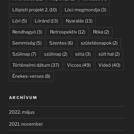
Lilipisti projekt 2.
(10)
Lóci megmondja
(3)
Lóri
(5)
Lóránd
(13)
Nyaralás
(13)
Rendhagyó
(3)
Retrospektív
(12)
Réka
(2)
Semmiség
(5)
Szentes
(6)
születésnapok
(2)
Szülinap
(7)
szülinap
(2)
séta
(3)
sült hal
(2)
Történelmi dátum
(37)
Vicces
(49)
Videó
(40)
Énekes-verses
(8)
ARCHÍVUM
2022. május
2021. november