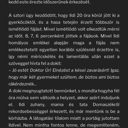
kedd este érezte időszerűnek érkezését.
A sztori úgy kezdődött, hogy Ildi 20 óra körül jött ki a
gyerkőcöktől, és a hasa tetején érzett többször is
ismétlődő fájást. Mivel ismétlődő volt elkezdtük mérni
az időt. 8, 7, 6 percenként jöttek a fájások. Mivel Ildi
homályos emlékei alapján maga a fájás nem
emlékeztetett egyetlen korábbi szülésnél érzettre is,
így némi méricskélés és lamentálás után ezzel a
szöveggel hívta fel a dokit:
–
Jó estét Doktor Úr! Elnézést a kései zavarásért! Igaz,
hogy már két gyermeket szültem, de biztos ami biztos
rákérdeznék…
A doki megnyugtatott bennünket, s mondta hogyha fél
óra múlva sem változik a helyzet, akkor azért induljunk
el. Ildi zuhany, mama és tata Domaszékről
rekordsebességgel érkezett, és már mentünk is be a
kórházba. A látogatási tilalom miatt a portáig jutottam
Ildivel. Nem mintha fontos lenne, de megemlíteném,