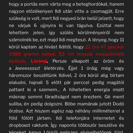
hogy a portás nem várta meg a beteghordókat, hanem
nagyon előzékenyen Ildi után vitte a csomagját. Erre
szükség is volt, mert Ildi negyed órán belül jelzett, hogy
ne várjuk 6 ujjnyira ki van tágulva. Ezúttal nem
lehettem jelen, így szülés körülményeiről nem
számolnék be, ezt majd Ildi megteszi. A lényeg, hogy 11
körül kaptam az hívást Ilditől, hogy
22 óra 47 perckor
3980 gramm súllyal, 53 cm hosszal megszületett
kisfiunk,
Lóránd
.
Persze elkapott az öröm és
a
Jeeeessssz!
életérzés. Éjjel 1 óráig még vagy
háromszor beszéltünk Ildivel, 2 óra körül alig bírtam
elaludni, hajnali 5 előtt pár perccel pedig magától
pattant ki a szemem… A hihetetlen energia miatt
másnap semmi fáradtságot nem éreztem. Gé ment
suliba, én pedig dolgozni. Böbe mamának jutott Dodó
őrzése. Azt hiszem egész nap néhány milliméterrel a
föld fölött jártam. Ildi telefonjára internetet és
dropboxot raktunk. Így naponta többször beszélve és
képeket kapva Lóriról egészen elviselhetőnek tűnt,