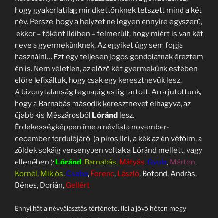
hogy gyakorlatilag mindkettőnknek tetszett mind a két
név. Persze, hogy a helyzet ne legyen ennyire egyszerű,
ekkor – főként Ildiben – felmerült, hogy miért is van két
neve a gyermekünknek. Az egyiket úgy sem fogja
használni… Ezt egy teljesen jogos gondolatnak éreztem
én is. Nem véletlen, az előző két gyermekünk estében
előre lefixáltuk, hogy csak egy keresztnevük lesz.
A bizonytalanság tegnapig estig tartott. Arra jutottunk,
hogy a Barnabás második keresztnevet elhagyva, az
újabb kis Mészárosból
Lóránd
lesz.
Érdekességképpen íme a névlista november-
december fordulójáról (a piros Ildi, a kék az én vétóim, a
zöldek sokáig versenyben voltak a Lóránd mellett, vagy
ellenében.):
Lóránd
, Barnabás,
Mátyás
,
Gyula
,
Márton
,
Kornél
,
Miklós
,
Csaba
,
Ferenc
,
László
, Botond, András,
Dénes, Dorián,
Gellért
.
Ennyi hát a névválasztás története. Ildi a jövő héten megy