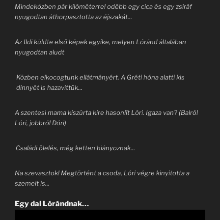
Mindeközben pár kilóméterrel odébb egy cica és egy zsiráf
nyugodtan áthorpasztotta az éjszakát...
Az Ildi küldte első képek egyike, melyen Lóránd általában
nyugodtan aludt
Közben elkocogtunk ellátmányért. A Gréti hóna alatti kis
dinnyét is hazavittük...
A szentesi mama kiszúrta kire hasonlít Lóri. Igaza van? (Balról
Lóri, jobbról Dóri)
Családi ölelés, még ketten hiányoznak...
Na szevasztok! Megtörtént a csoda, Lóri végre kinyitotta a
szemeit is...
Egy dal Lórándnak…