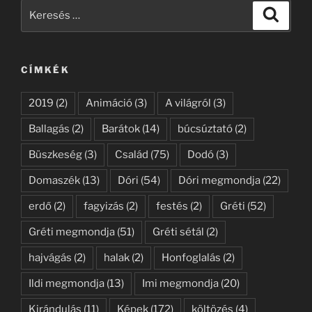
Keresés
Keresé
a
következő
kifejezésre:
CÍMKÉK
2019
(2)
Animáció
(3)
A világról
(3)
Ballagás
(2)
Barátok
(14)
búcsúztató
(2)
Büszkeség
(3)
Család
(75)
Dodó
(3)
Domaszék
(13)
Dóri
(54)
Dóri megmondja
(22)
erdő
(2)
fagyizás
(2)
festés
(2)
Gréti
(52)
Gréti megmondja
(51)
Gréti sétál
(2)
hajvágás
(2)
halak
(2)
Honfoglalás
(2)
Ildi megmondja
(13)
Imi megmondja
(20)
Kirándulás
(11)
Képek
(172)
költözés
(4)