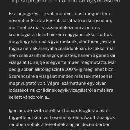
Lilipistiprojekt 3. – Lóránd célegyenesben
Ez a bejegyzés – le volt mentve, most megnéztem –
november 8-a óta készül. Jól láthatóan korosodom,
mert nehéz már visszaemlékeznem a pontos
kronológiára, de azt hiszem nagyjából ekkor tudtuk
meg, hogy harmadik gyermekünk jelentősen javítani
fogja a nemek arányát a családunkban. Ezt akkor már
nem csak az ultrahangok jelezték, hanem a genetikai
vizsgálat 10 sejtje is egyértelműen megmutatta. Már
pedig abban állítólag szinte 100%-ig meg lehet bízni.
Szerencsére a vizsgálat minden más tekintetben is
megnyugtató volt. Végre lezárhattunk egy olyan
időszakot, mikor Ildinek egyik vizsgálatról a másikra
kellett vándorolnia…
Igen ám, de azóta eltelt két hónap. Bloglustulástól
függetlenül sem volt eseménytelen. Az ultrahangok
rendben voltak, a felvételek alapján decemberben