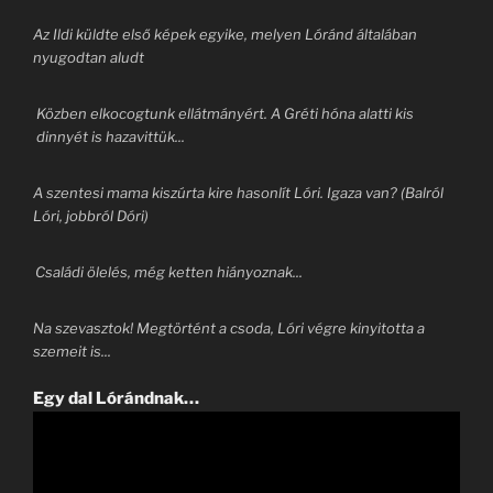
Az Ildi küldte első képek egyike, melyen Lóránd általában
nyugodtan aludt
Közben elkocogtunk ellátmányért. A Gréti hóna alatti kis
dinnyét is hazavittük...
A szentesi mama kiszúrta kire hasonlít Lóri. Igaza van? (Balról
Lóri, jobbról Dóri)
Családi ölelés, még ketten hiányoznak...
Na szevasztok! Megtörtént a csoda, Lóri végre kinyitotta a
szemeit is...
Egy dal Lórándnak…