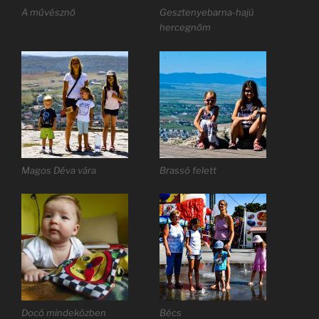
A művésznő
Gesztenyebarna-hajú
hercegnőm
Magos Déva vára
Brassó felett
Docó mindeközben
Bécs