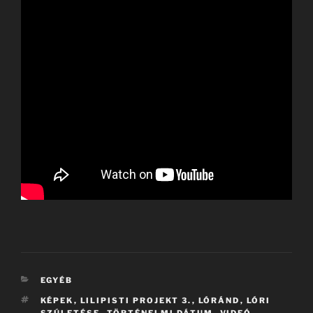
KATEGÓRIÁK
EGYÉB
CÍMKÉK
KÉPEK
,
LILIPISTI PROJEKT 3.
,
LÓRÁND
,
LÓRI
SZÚLETÉSE
,
TÖRTÉNELMI DÁTUM
,
VIDEÓ