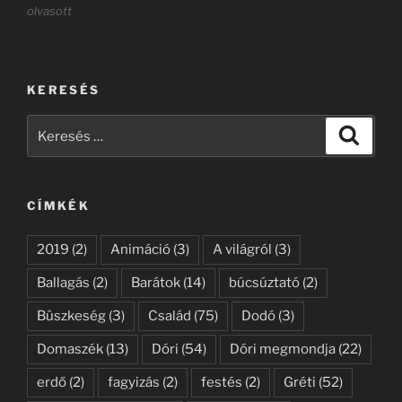
olvasott
KERESÉS
Keresés
Keresé
a
következő
kifejezésre:
CÍMKÉK
2019
(2)
Animáció
(3)
A világról
(3)
Ballagás
(2)
Barátok
(14)
búcsúztató
(2)
Büszkeség
(3)
Család
(75)
Dodó
(3)
Domaszék
(13)
Dóri
(54)
Dóri megmondja
(22)
erdő
(2)
fagyizás
(2)
festés
(2)
Gréti
(52)