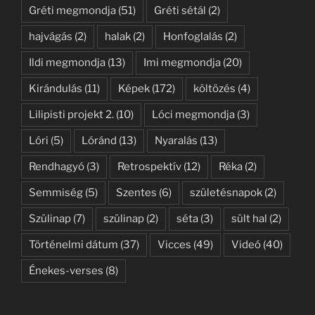
Gréti megmondja
(51)
Gréti sétál
(2)
hajvágás
(2)
halak
(2)
Honfoglalás
(2)
Ildi megmondja
(13)
Imi megmondja
(20)
Kirándulás
(11)
Képek
(172)
költözés
(4)
Lilipisti projekt 2.
(10)
Lóci megmondja
(3)
Lóri
(5)
Lóránd
(13)
Nyaralás
(13)
Rendhagyó
(3)
Retrospektív
(12)
Réka
(2)
Semmiség
(5)
Szentes
(6)
születésnapok
(2)
Szülinap
(7)
szülinap
(2)
séta
(3)
sült hal
(2)
Történelmi dátum
(37)
Vicces
(49)
Videó
(40)
Énekes-verses
(8)