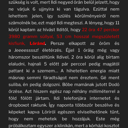
szükség is volt, mert Ildi negyed órán belül jelzett, hogy
ne várjuk 6 ujjnyira ki van tágulva. Ezúttal nem
lehettem jelen, így szülés körülményeiről nem
számolnék be, ezt majd Ildi megteszi. A lényeg, hogy 11
körül kaptam az hívást Ilditől, hogy
22 óra 47 perckor
3980 gramm súllyal, 53 cm hosszal megszületett
kisfiunk,
Lóránd
.
Persze elkapott az öröm és
a
Jeeeessssz!
életérzés. Éjjel 1 óráig még vagy
háromszor beszéltünk Ildivel, 2 óra körül alig bírtam
elaludni, hajnali 5 előtt pár perccel pedig magától
pattant ki a szemem… A hihetetlen energia miatt
másnap semmi fáradtságot nem éreztem. Gé ment
suliba, én pedig dolgozni. Böbe mamának jutott Dodó
őrzése. Azt hiszem egész nap néhány milliméterrel a
föld fölött jártam. Ildi telefonjára internetet és
dropboxot raktunk. Így naponta többször beszélve és
képeket kapva Lóriról egészen elviselhetőnek tűnt,
hogy nem mehetek be hozzájuk. Este még
próbálkoztam egyszer a klinikán, mert a kórházi kosztot