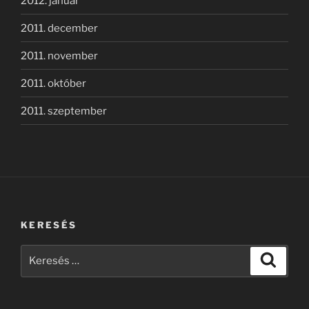
2012. január
2011. december
2011. november
2011. október
2011. szeptember
KERESÉS
Keresés
Keresé
a
következő
kifejezésre: