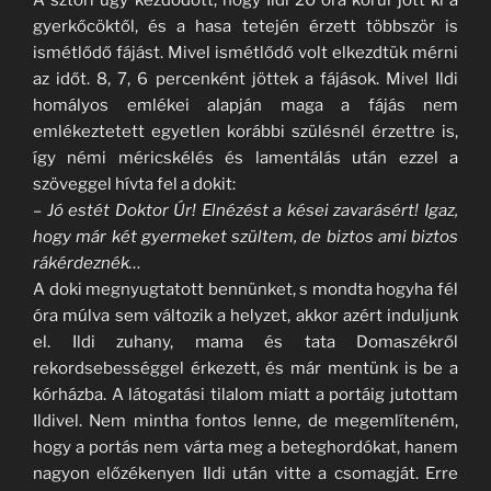
A sztori úgy kezdődött, hogy Ildi 20 óra körül jött ki a
gyerkőcöktől, és a hasa tetején érzett többször is
ismétlődő fájást. Mivel ismétlődő volt elkezdtük mérni
az időt. 8, 7, 6 percenként jöttek a fájások. Mivel Ildi
homályos emlékei alapján maga a fájás nem
emlékeztetett egyetlen korábbi szülésnél érzettre is,
így némi méricskélés és lamentálás után ezzel a
szöveggel hívta fel a dokit:
–
Jó estét Doktor Úr! Elnézést a kései zavarásért! Igaz,
hogy már két gyermeket szültem, de biztos ami biztos
rákérdeznék…
A doki megnyugtatott bennünket, s mondta hogyha fél
óra múlva sem változik a helyzet, akkor azért induljunk
el. Ildi zuhany, mama és tata Domaszékről
rekordsebességgel érkezett, és már mentünk is be a
kórházba. A látogatási tilalom miatt a portáig jutottam
Ildivel. Nem mintha fontos lenne, de megemlíteném,
hogy a portás nem várta meg a beteghordókat, hanem
nagyon előzékenyen Ildi után vitte a csomagját. Erre