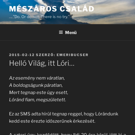
Tartalomhoz
MÉSZÁROS CSALÁD
… "Do. Or do not. There is no try." …
Menü
BEKÜLDVE:
2015-02-12
SZERZŐ:
EMERIBUCSER
Helló Világ, itt Lóri…
Az esemény nem váratlan,
A boldogságunk páratlan,
Mert tegnap este úgy esett,
Lóránd fiam, megszületett.
Ez az SMS adta hírül tegnap reggel, hogy Lórándunk
kedd este érezte időszerűnek érkezését.