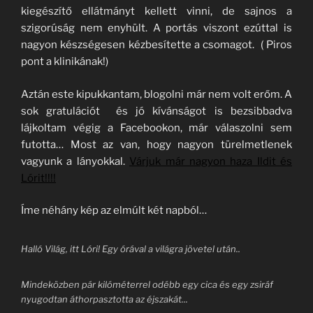
kiegészítő ellátmányt kellett vinni, de sajnos a
szigorúság nem enyhült. A portás viszont ezúttal is
nagyon készségesen kézbesítette a csomagot. ( Piros
pont a klinikának!)
Aztán este kipukkantam, blogolni már nem volt erőm. A
sok gratulációt és jó kívánságot is bezsibbadva
lájkoltam végig a Facebookon, már válaszolni sem
futotta… Most az van, hogy nagyon türelmetlenek
vagyunk a lányokkal.
Várjuk már nagyon haza Ildit és
Lórit!!!!
Íme néhány kép az elmúlt két napból…
Halló Világ, itt Lóri! Egy órával a világra jövetel után..
Mindeközben pár kilóméterrel odébb egy cica és egy zsiráf
nyugodtan áthorpasztotta az éjszakát...