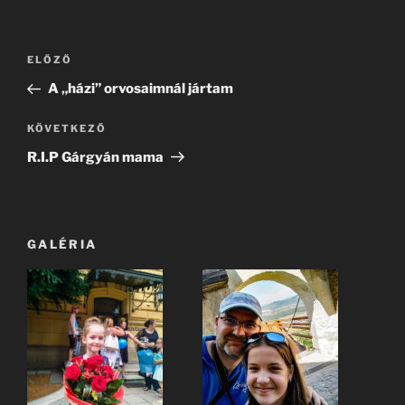
Bejegyzés
Korábbi
ELŐZŐ
navigáció
bejegyzés
A „házi” orvosaimnál jártam
Következő
KÖVETKEZŐ
bejegyzés
R.I.P Gárgyán mama
GALÉRIA