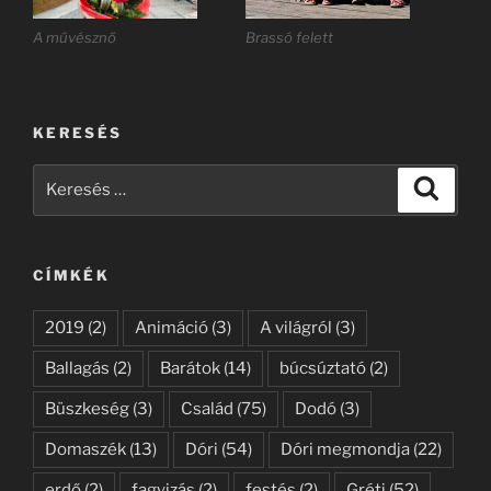
A művésznő
Brassó felett
KERESÉS
Keresés
Keresé
a
következő
kifejezésre:
CÍMKÉK
2019
(2)
Animáció
(3)
A világról
(3)
Ballagás
(2)
Barátok
(14)
búcsúztató
(2)
Büszkeség
(3)
Család
(75)
Dodó
(3)
Domaszék
(13)
Dóri
(54)
Dóri megmondja
(22)
erdő
(2)
fagyizás
(2)
festés
(2)
Gréti
(52)