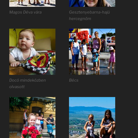
Magos Déva vára
Gesztenyebarna-hajú
hercegnőm
Docó mindeközben
Bécs
olvasott