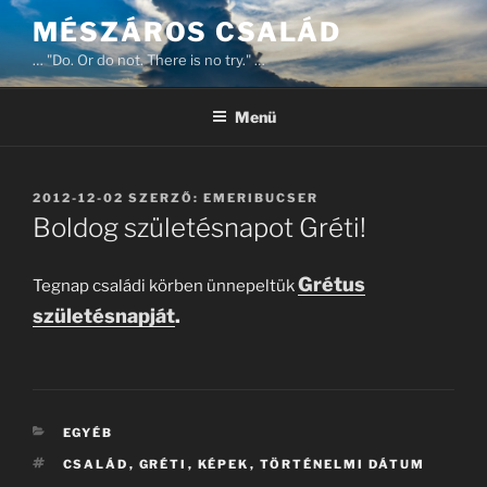
Tartalomhoz
MÉSZÁROS CSALÁD
… "Do. Or do not. There is no try." …
Menü
BEKÜLDVE:
2012-12-02
SZERZŐ:
EMERIBUCSER
Boldog születésnapot Gréti!
Grétus
Tegnap családi körben ünnepeltük
születésnapját
.
KATEGÓRIÁK
EGYÉB
CÍMKÉK
CSALÁD
,
GRÉTI
,
KÉPEK
,
TÖRTÉNELMI DÁTUM