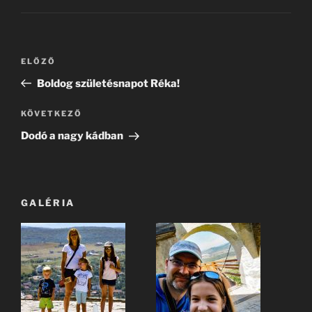
Bejegyzés
Korábbi
ELŐZŐ
navigáció
bejegyzés
Boldog születésnapot Réka!
Következő
KÖVETKEZŐ
bejegyzés
Dodó a nagy kádban
GALÉRIA