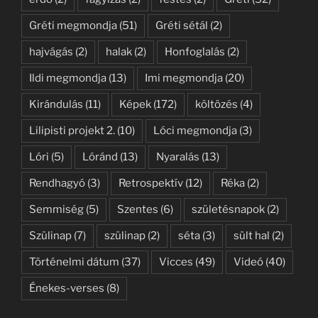
Gréti megmondja
(51)
Gréti sétál
(2)
hajvágás
(2)
halak
(2)
Honfoglalás
(2)
Ildi megmondja
(13)
Imi megmondja
(20)
Kirándulás
(11)
Képek
(172)
költözés
(4)
Lilipisti projekt 2.
(10)
Lóci megmondja
(3)
Lóri
(5)
Lóránd
(13)
Nyaralás
(13)
Rendhagyó
(3)
Retrospektív
(12)
Réka
(2)
Semmiség
(5)
Szentes
(6)
születésnapok
(2)
Szülinap
(7)
szülinap
(2)
séta
(3)
sült hal
(2)
Történelmi dátum
(37)
Vicces
(49)
Videó
(40)
Énekes-verses
(8)