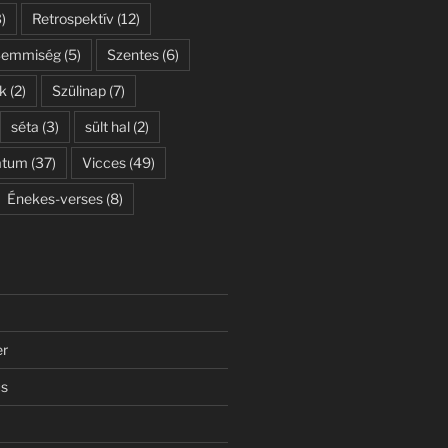
)
Retrospektív
(12)
Semmiség
(5)
Szentes
(6)
k
(2)
Szülinap
(7)
séta
(3)
sült hal
(2)
átum
(37)
Vicces
(49)
Énekes-verses
(8)
er
us