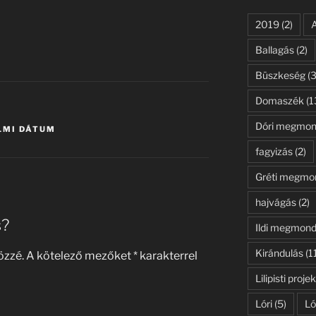
2019
(2)
Ballagás
(2)
Büszkeség
(3
Domaszék
(1
Dóri megmon
LMI DÁTUM
fagyizás
(2)
Gréti megmo
hajvágás
(2)
s?
Ildi megmond
Kirándulás
(1
özzé.
A kötelező mezőket
*
karakterrel
Lilipisti projek
Lóri
(5)
Ló