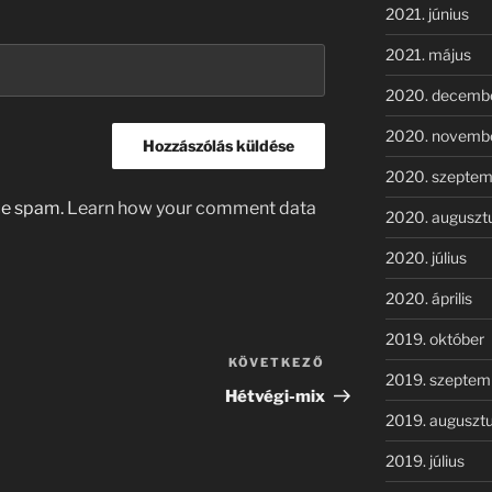
2021. június
2021. május
2020. decemb
2020. novemb
2020. szeptem
uce spam.
Learn how your comment data
2020. auguszt
2020. július
2020. április
2019. október
KÖVETKEZŐ
Következő
2019. szeptem
bejegyzés
Hétvégi-mix
2019. auguszt
2019. július