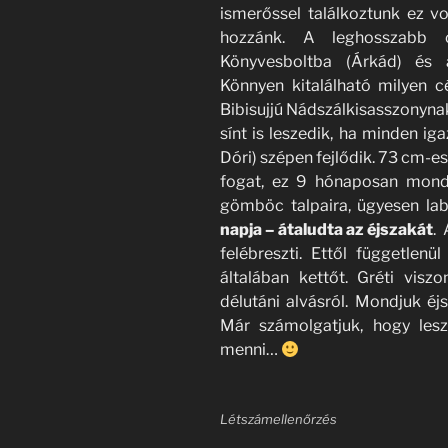
ismerőssel találkoztunk ez vo
hozzánk. A leghosszabb c
Könyvesboltba (Árkád) és a
Könnyen kitalálható milyen c
Bibisujjú Nádszálkisasszonyna
sínt is leszedik, ha minden i
Dóri) szépen fejlődik. 73 cm-es
fogat, ez 9 hónaposan mondh
gömböc talpaira, ügyesen lab
napja – átaludta az éjszakát
.
felébreszti. Ettől független
általában kettőt. Gréti visz
délutáni alvásról. Mondjuk éjs
Már számolgatjuk, hogy les
menni…
Létszámellenőrzés