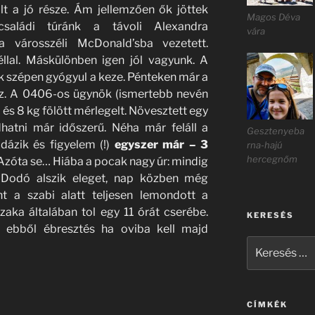
lt a jó része. Ám jellemzően ők jöttek
Magos Déva
saládi túránk a távoli Alexandra
vára
 városszéli McDonald’sba vezetett.
éllal. Máskülönben igen jól vagyunk. A
k szépen gyógyul a keze. Pénteken már a
gaz. A 0406-os ügynök (ismertebb nevén
 és 8 kg fölött mérlegelt. Növesztett egy
atni már időszerű. Néha már feláll a
Gesztenyeba
dázik és figyelem (!)
egyszer már – 3
rna-hajú
hercegnőm
 Azóta se… Hiába a pocak nagy úr: mindig
ül Dodó alszik eleget, nap közben még
ont a szabi alatt teljesen lemondott a
zaka általában tol egy 11 órát cserébe.
KERESÉS
z ebből ébresztés ha oviba kell majd
Keresés
a
következő
kifejezésre:
CÍMKÉK