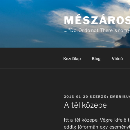
Tartalomhoz
MÉSZÁROS
… "Do. Or do not. There is no try
Kezdőlap
Blog
Videó
BEKÜLDVE:
2013-01-20
SZERZŐ:
EMERIBU
A tél közepe
Itt a tél közepe. Végre kifelé
eddig jóformán egy eseményt