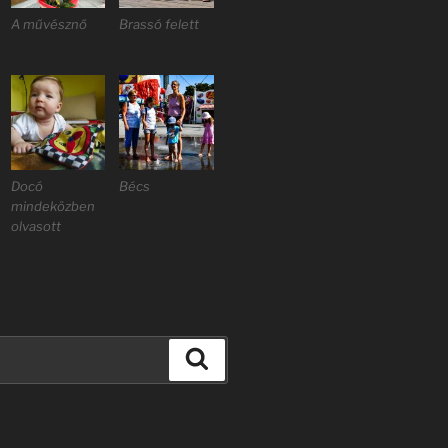
A művésznő
Brassó felett
Docó
Bécs
mindeközben
olvasott
Keresés