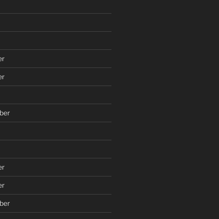
er
er
ber
er
er
ber