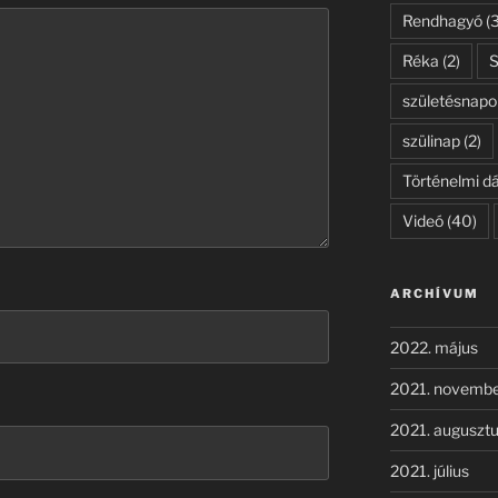
Rendhagyó
(3
Réka
(2)
születésnapo
szülinap
(2)
Történelmi d
Videó
(40)
ARCHÍVUM
2022. május
2021. novemb
2021. auguszt
2021. július