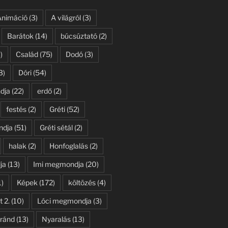
Animáció
(3)
A világról
(3)
Barátok
(14)
búcsúztató
(2)
)
Család
(75)
Dodó
(3)
3)
Dóri
(54)
dja
(22)
erdő
(2)
festés
(2)
Gréti
(52)
ndja
(51)
Gréti sétál
(2)
halak
(2)
Honfoglalás
(2)
ja
(13)
Imi megmondja
(20)
1)
Képek
(172)
költözés
(4)
t 2.
(10)
Lóci megmondja
(3)
ránd
(13)
Nyaralás
(13)