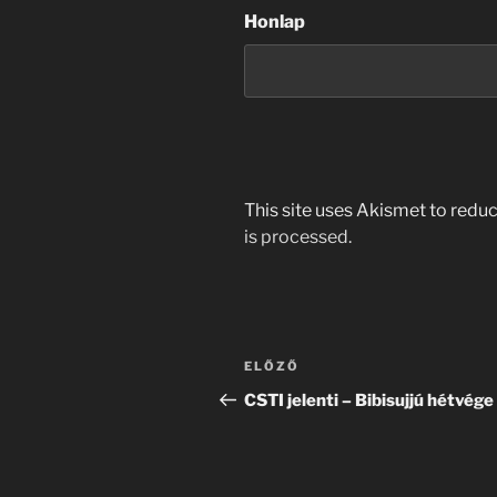
Honlap
This site uses Akismet to red
is processed.
Bejegyzés
Korábbi
ELŐZŐ
navigáció
bejegyzés
CSTI jelenti – Bibisujjú hétvége