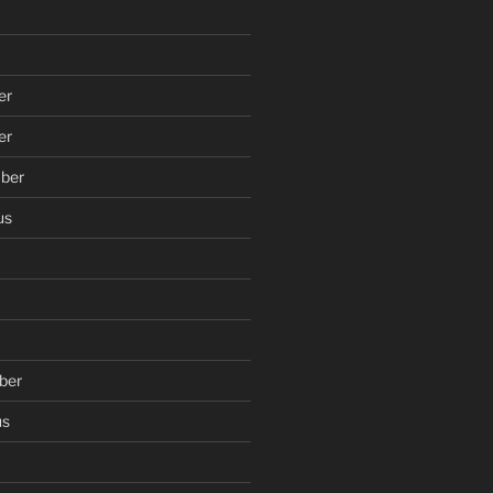
er
er
ber
us
ber
us