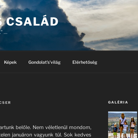
 CSALÁD
." …
Képek
Gondolat’s’világ
Elérhetőség
GALÉRIA
CSER
 tartunk belőle. Nem véletlenül mondom,
elen januáron vagyunk túl. Sok kedves