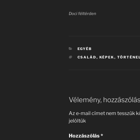
Doci féltérden
KATEGÓRIÁK
EGYÉB
CÍMKÉK
CSALÁD
,
KÉPEK
,
TÖRTÉNE
Vélemény, hozzászólá
Az e-mail címet nem tesszük k
jelöltük
Hozzászólás
*