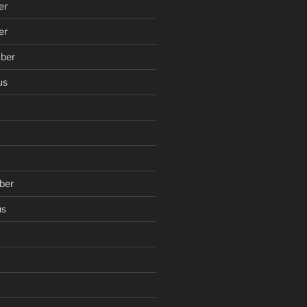
er
er
ber
us
ber
us