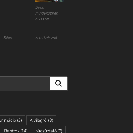
Docó
mindeközben
olvasott
Bécs
A művésznő
Keresés
Animáció
(3)
A világról
(3)
Barátok
(14)
búcsúztató
(2)