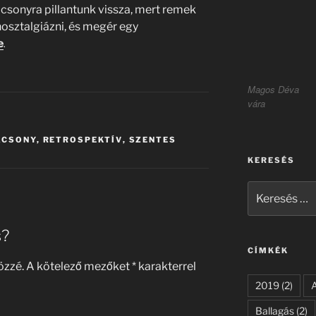
csonyra pillantunk vissza, mert remek
 nosztalgiázni, és megér egy
e
.
Magos Déva
vára
ÁCSONY
,
RETROSPEKTÍV
,
SZENTES
KERESÉS
Keresés
a
következő
s?
kifejezésre:
CÍMKÉK
özzé.
A kötelező mezőket
*
karakterrel
2019
(2)
Ballagás
(2)