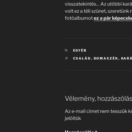
visszatekintés… Az utóbbi kará
volt ez a téli szünet, szeretünk
fotóalbumot
ez a pár képecsk
KATEGÓRIÁK
EGYÉB
CÍMKÉK
CSALÁD
,
DOMASZÉK
,
KAR
Vélemény, hozzászólá
Az e-mail címet nem tesszük k
jelöltük