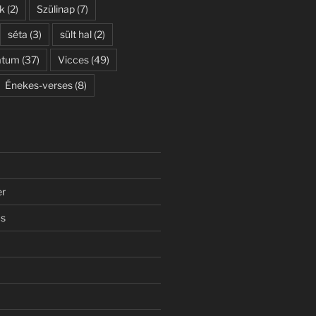
k
(2)
Szülinap
(7)
séta
(3)
sült hal
(2)
átum
(37)
Vicces
(49)
Énekes-verses
(8)
er
us