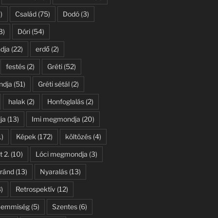
)
Család
(75)
Dodó
(3)
3)
Dóri
(54)
dja
(22)
erdő
(2)
festés
(2)
Gréti
(52)
ndja
(51)
Gréti sétál
(2)
halak
(2)
Honfoglalás
(2)
ja
(13)
Imi megmondja
(20)
1)
Képek
(172)
költözés
(4)
t 2.
(10)
Lóci megmondja
(3)
ránd
(13)
Nyaralás
(13)
)
Retrospektív
(12)
Semmiség
(5)
Szentes
(6)