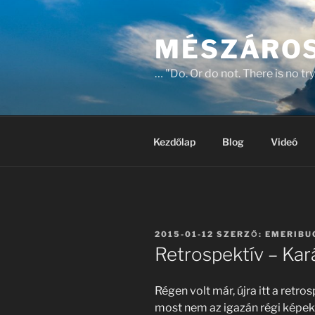
Tartalomhoz
MÉSZÁROS
… "Do. Or do not. There is no try
Kezdőlap
Blog
Videó
BEKÜLDVE:
2015-01-12
SZERZŐ:
EMERIBU
Retrospektív – Ka
Régen volt már, újra itt a retr
most nem az igazán régi képek 