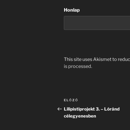
Honlap
This site uses Akismet to red
is processed.
Bejegyzés
Korábbi
ELŐZŐ
navigáció
bejegyzés
Lilipistiprojekt 3. – Lóránd
célegyenesben