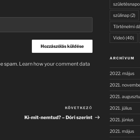
születésnapo
szülinap
(2)
Történelmi d
Videó
(40)
ARCHÍVUM
uce spam.
Learn how your comment data
2022. május
2021. novemb
2021. auguszt
2021. július
KÖVETKEZŐ
Következő
bejegyzés
Ki-mit-nemtud? – Dóri szerint
2021. június
2021. május