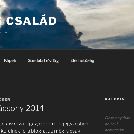
 CSALÁD
." …
Képek
Gondolat’s’világ
Elérhetőség
GALÉRIA
CSER
rácsony 2014.
Gesztenyebar
na-hajú
ospektív rovat. Igaz, ebben a bejegyzésben
hercegnőm
kerülnek fel a blogra, de még is csak