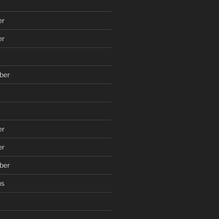
er
er
ber
er
er
ber
us