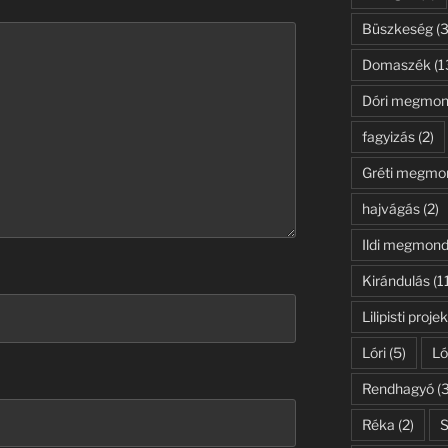
Büszkeség
(3
Domaszék
(1
Dóri megmon
fagyizás
(2)
Gréti megmo
hajvágás
(2)
Ildi megmond
Kirándulás
(1
Lilipisti projek
Lóri
(5)
Ló
Rendhagyó
(3
Réka
(2)