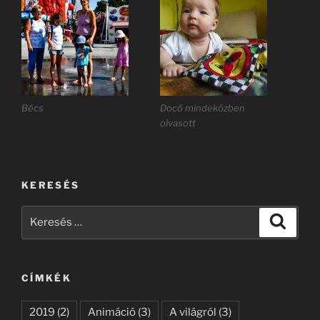
Bécs
Docó mindeközben
olvasott
KERESÉS
Keresés
Keresé
a
következő
kifejezésre:
CÍMKÉK
2019
(2)
Animáció
(3)
A világról
(3)