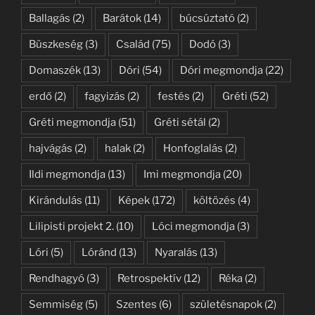
Ballagás
(2)
Barátok
(14)
búcsúztató
(2)
Büszkeség
(3)
Család
(75)
Dodó
(3)
Domaszék
(13)
Dóri
(54)
Dóri megmondja
(22)
erdő
(2)
fagyizás
(2)
festés
(2)
Gréti
(52)
Gréti megmondja
(51)
Gréti sétál
(2)
hajvágás
(2)
halak
(2)
Honfoglalás
(2)
Ildi megmondja
(13)
Imi megmondja
(20)
Kirándulás
(11)
Képek
(172)
költözés
(4)
Lilipisti projekt 2.
(10)
Lóci megmondja
(3)
Lóri
(5)
Lóránd
(13)
Nyaralás
(13)
Rendhagyó
(3)
Retrospektív
(12)
Réka
(2)
Semmiség
(5)
Szentes
(6)
születésnapok
(2)