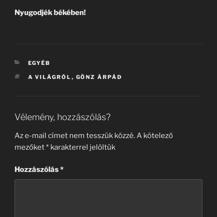
Nyugodjék békében!
KATEGÓRIÁK
EGYÉB
CÍMKÉK
A VILÁGRÓL
,
GÖNZ ÁRPÁD
Vélemény, hozzászólás?
Az e-mail címet nem tesszük közzé.
A kötelező
mezőket
*
karakterrel jelöltük
Hozzászólás
*