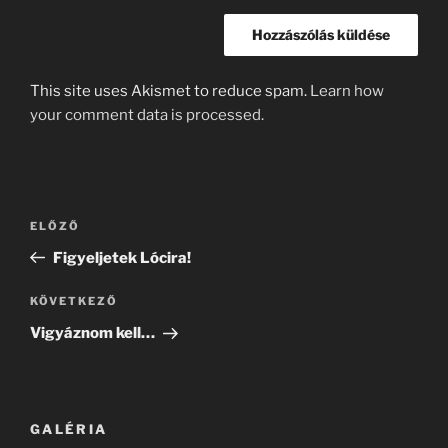
This site uses Akismet to reduce spam.
Learn how
your comment data is processed.
Bejegyzés
Korábbi
ELŐZŐ
navigáció
bejegyzés
Figyeljetek Lócira!
Következő
KÖVETKEZŐ
bejegyzés
Vigyáznom kell…
GALÉRIA