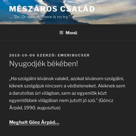
Tartalomhoz
MÉSZÁROS CSALÁD
… "Do. Or do not. There is no try." …
Menü
BEKÜLDVE:
2015-10-06
SZERZŐ:
EMERIBUCSER
Nyugodjék békében!
„Ha szolgálni kívánok valakit, azokat kívánom szolgálni,
kiknek szolgájuk nincsen: a védteleneket. Akiknek sem
a darutollas úri világban, sem az egyenlők közt
egyenlőbbek világában nem jutott jó szó.” (Göncz
Árpád, 1990. augusztus)
Meghalt Gönz Árpád…