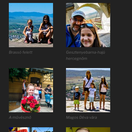
Brassó felett
Gesztenyebarna-hajú
hercegnőm
A művésznő
Magos Déva vára