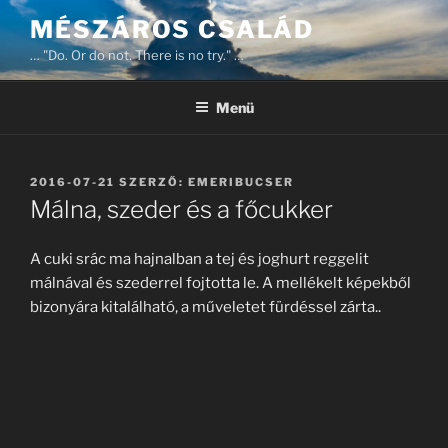
Tartalomhoz
MÉSZÁROS CSALÁD
… "Do. Or do not. There is no try." …
Menü
BEKÜLDVE:
2016-07-21
SZERZŐ:
EMERIBUCSER
Málna, szeder és a főcukker
A cuki srác ma hajnalban a tej és joghurt reggelit
málnával és szederrel fojtotta le. A mellékelt képekből
bizonyára kitalálható, a műveletet fürdéssel zárta..