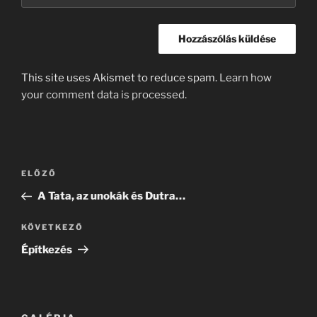
This site uses Akismet to reduce spam.
Learn how
your comment data is processed.
Bejegyzés
Korábbi
ELŐZŐ
navigáció
bejegyzés
A Tata, az unokák és Dutra…
Következő
KÖVETKEZŐ
bejegyzés
Építkezés