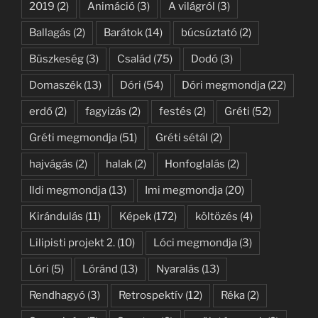
2019
(2)
Animáció
(3)
A világról
(3)
Ballagás
(2)
Barátok
(14)
búcsúztató
(2)
Büszkeség
(3)
Család
(75)
Dodó
(3)
Domaszék
(13)
Dóri
(54)
Dóri megmondja
(22)
erdő
(2)
fagyizás
(2)
festés
(2)
Gréti
(52)
Gréti megmondja
(51)
Gréti sétál
(2)
hajvágás
(2)
halak
(2)
Honfoglalás
(2)
Ildi megmondja
(13)
Imi megmondja
(20)
Kirándulás
(11)
Képek
(172)
költözés
(4)
Lilipisti projekt 2.
(10)
Lóci megmondja
(3)
Lóri
(5)
Lóránd
(13)
Nyaralás
(13)
Rendhagyó
(3)
Retrospektív
(12)
Réka
(2)