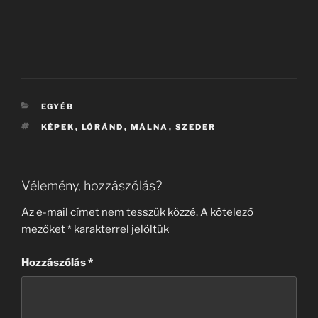
KATEGÓRIÁK
EGYÉB
CÍMKÉK
KÉPEK
,
LÓRÁND
,
MÁLNA
,
SZEDER
Vélemény, hozzászólás?
Az e-mail címet nem tesszük közzé.
A kötelező
mezőket
*
karakterrel jelöltük
Hozzászólás
*