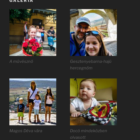
GALÉRIA
A művésznő
Gesztenyebarna-hajú
hercegnőm
Magos Déva vára
Docó mindeközben
olvasott