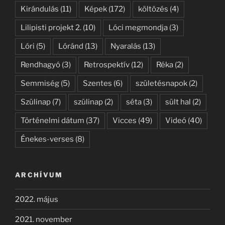
Kirándulás
(11)
Képek
(172)
költözés
(4)
Lilipisti projekt 2.
(10)
Lóci megmondja
(3)
Lóri
(5)
Lóránd
(13)
Nyaralás
(13)
Rendhagyó
(3)
Retrospektív
(12)
Réka
(2)
Semmiség
(5)
Szentes
(6)
születésnapok
(2)
Szülinap
(7)
szülinap
(2)
séta
(3)
sült hal
(2)
Történelmi dátum
(37)
Vicces
(49)
Videó
(40)
Énekes-verses
(8)
ARCHÍVUM
2022. május
2021. november