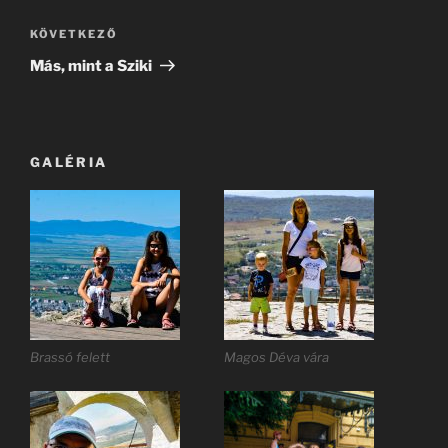
Következő
KÖVETKEZŐ
bejegyzés
Más, mint a Sziki
GALÉRIA
Brassó felett
Magos Déva vára