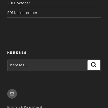
2011. október
2011. szeptember
KERESÉS
Keresés
Keresé
a
következő
kifejezésre:
Email
Köszönjük WordPress!