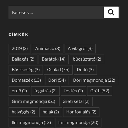
Keresés
Keresé
a
következő
kifejezésre:
CÍMKÉK
2019
(2)
Animáció
(3)
A világról
(3)
Ballagás
(2)
Barátok
(14)
búcsúztató
(2)
Büszkeség
(3)
Család
(75)
Dodó
(3)
Domaszék
(13)
Dóri
(54)
Dóri megmondja
(22)
erdő
(2)
fagyizás
(2)
festés
(2)
Gréti
(52)
Gréti megmondja
(51)
Gréti sétál
(2)
hajvágás
(2)
halak
(2)
Honfoglalás
(2)
Ildi megmondja
(13)
Imi megmondja
(20)