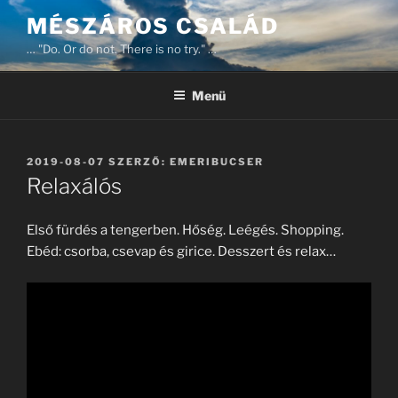
Tartalomhoz
MÉSZÁROS CSALÁD
… "Do. Or do not. There is no try." …
Menü
BEKÜLDVE:
2019-08-07
SZERZŐ:
EMERIBUCSER
Relaxálós
Első fürdés a tengerben. Hőség. Leégés. Shopping.
Ebéd: csorba, csevap és girice. Desszert és relax…