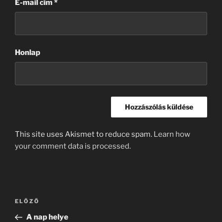
E-mail cím
*
Honlap
This site uses Akismet to reduce spam.
Learn how
your comment data is processed.
Bejegyzés
Korábbi
ELŐZŐ
navigáció
bejegyzés
A nap helye