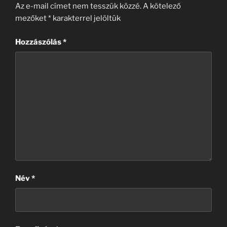
Az e-mail címet nem tesszük közzé.
A kötelező
mezőket
*
karakterrel jelöltük
Hozzászólás
*
Név
*