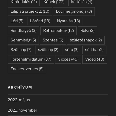
Kirándulás
(11)
Képek
(172)
költözés
(4)
Lilipisti projekt 2.
(10)
Lóci megmondja
(3)
Lóri
(5)
Lóránd
(13)
Nyaralás
(13)
Rendhagyó
(3)
Retrospektív
(12)
Réka
(2)
Semmiség
(5)
Szentes
(6)
születésnapok
(2)
Szülinap
(7)
szülinap
(2)
séta
(3)
sült hal
(2)
Történelmi dátum
(37)
Vicces
(49)
Videó
(40)
Énekes-verses
(8)
ARCHÍVUM
2022. május
2021. november