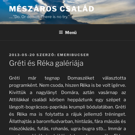
Tartalomhoz
MÉSZÁROS CSALÁD
… "Do. Or do not. There is no try." …
Menü
BEKÜLDVE:
2013-05-20
SZERZŐ:
EMERIBUCSER
Gréti és Réka galériája
Gréti már tegnap Domaszéket választotta
programként. Nem csoda, hiszen Réka is be volt ígérve.
Kivittük a nagylányt Domára, aztán vasárnap az
Attilákkal családi körben heppáztunk egy szépet a
lángolt-bográcsos-paprikás krumpli bódulatában. Gréti
és Réka ma is folytatta a rájuk jellemző tréninget.
Állathajtás a baromfiudvarban, hintázás, fára mászás és
mászókázás, futás, rohanás, ugra-bugra stb… Immár a