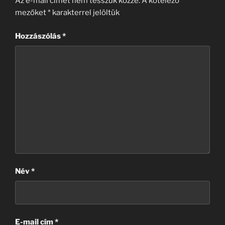
Az e-mail címet nem tesszük közzé.
A kötelező
mezőket
*
karakterrel jelöltük
Hozzászólás
*
Név
*
E-mail cím
*