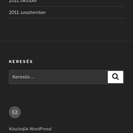
2011. október
2011. szeptember
KERESÉS
Keresés
Keresé
a
következő
kifejezésre:
Email
Köszönjük WordPress!