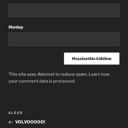
Honlap
This site uses Akismet to reduce spam.
Learn how
your comment data is processed.
Bejegyzés
Korábbi
ELŐZŐ
navigáció
bejegyzés
VOLVOOOOO!