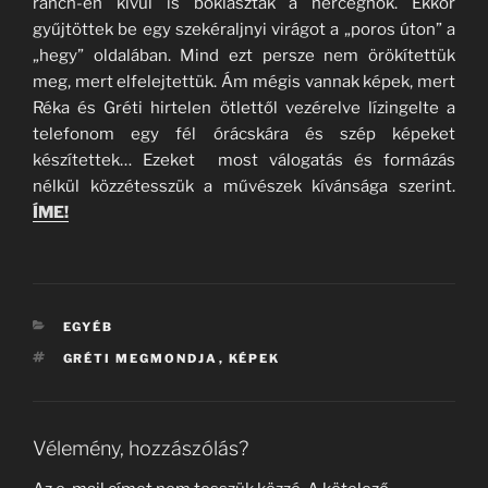
ranch-en kívül is bóklásztak a hercegnők. Ekkor
gyűjtöttek be egy szekéraljnyi virágot a „poros úton” a
„hegy” oldalában. Mind ezt persze nem örökítettük
meg, mert elfelejtettük. Ám mégis vannak képek, mert
Réka és Gréti hirtelen ötlettől vezérelve lízingelte a
telefonom egy fél órácskára és szép képeket
készítettek… Ezeket most válogatás és formázás
nélkül közzétesszük a művészek kívánsága szerint.
ÍME!
KATEGÓRIÁK
EGYÉB
CÍMKÉK
GRÉTI MEGMONDJA
,
KÉPEK
Vélemény, hozzászólás?