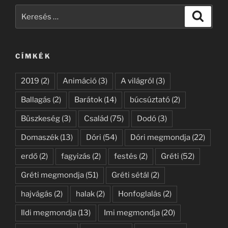
Keresés
Keresé
a
következő
kifejezésre:
CÍMKÉK
2019
(2)
Animáció
(3)
A világról
(3)
Ballagás
(2)
Barátok
(14)
búcsúztató
(2)
Büszkeség
(3)
Család
(75)
Dodó
(3)
Domaszék
(13)
Dóri
(54)
Dóri megmondja
(22)
erdő
(2)
fagyizás
(2)
festés
(2)
Gréti
(52)
Gréti megmondja
(51)
Gréti sétál
(2)
hajvágás
(2)
halak
(2)
Honfoglalás
(2)
Ildi megmondja
(13)
Imi megmondja
(20)