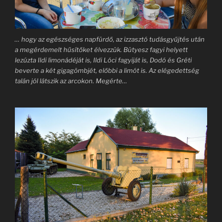
… hogy az egészséges napfürdő, az izzasztó tudásgyűjtés után
a megérdemelt hűsítőket élvezzük. Bütyesz fagyi helyett
lezúzta Ildi limonádéját is, Ildi Lóci fagyiját is, Dodó és Gréti
beverte a két gigagömbjét, előbbi a limót is. Az elégedettség
talán jól látszik az arcokon. Megérte…