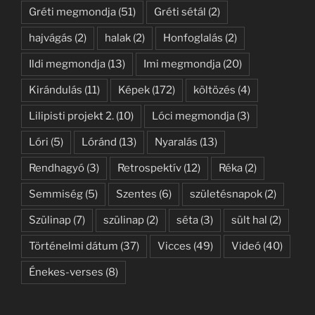
Gréti megmondja
(51)
Gréti sétál
(2)
hajvágás
(2)
halak
(2)
Honfoglalás
(2)
Ildi megmondja
(13)
Imi megmondja
(20)
Kirándulás
(11)
Képek
(172)
költözés
(4)
Lilipisti projekt 2.
(10)
Lóci megmondja
(3)
Lóri
(5)
Lóránd
(13)
Nyaralás
(13)
Rendhagyó
(3)
Retrospektív
(12)
Réka
(2)
Semmiség
(5)
Szentes
(6)
születésnapok
(2)
Szülinap
(7)
szülinap
(2)
séta
(3)
sült hal
(2)
Történelmi dátum
(37)
Vicces
(49)
Videó
(40)
Énekes-verses
(8)