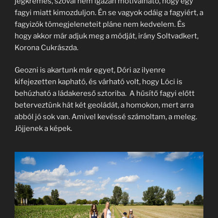
jégkrémes, szóval nem igazán motiválható, hogy egy
fagyi miatt kimozduljon. Én se vagyok odáig a fagyiért, a
fagyizók tömegjeleneteit pláne nem kedvelem. És
hogy akkor már adjuk meg a módját, irány Soltvadkert,
Korona Cukrászda.
Geozni is akartunk már egyet, Dóri az ilyenre
kifejezetten kapható, és várható volt, hogy Lóci is
behúzható a ládakereső sztoriba. A hűsítő fagyi előtt
beterveztünk hát két geoládát, a homokon, mert arra
abból jó sok van. Amivel kevéssé számoltam, a meleg.
Jöjjenek a képek.