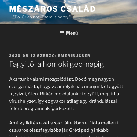
Tartalomhoz
MÉSZÁROS CSALÁD
… "Do. Or do not. There is no try." …
Menü
BEKÜLDVE:
2020-08-13
SZERZŐ:
EMERIBUCSER
Fagyitól a homoki geo-napig
Akartunk valami mozgolódást, Dodó meg nagyon
szorgalmazta, hogy valamelyik nap menjünk el együtt
fagyizni, öten. Ritkán mozdulunk ki együtt, meg itt a
vírushelyzet, így ez gyakorlatilag egy kirándulással
felérő programnak ígérkezett.
Amúgy Ildi és a két szöszi általában a Diófa melletti
csavaros olaszfagyizóba jár, Gréti pedig inkább