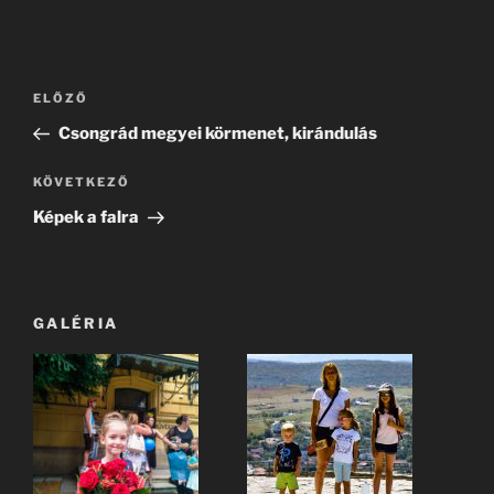
Bejegyzés
Korábbi
ELŐZŐ
navigáció
bejegyzés
Csongrád megyei körmenet, kirándulás
Következő
KÖVETKEZŐ
bejegyzés
Képek a falra
GALÉRIA