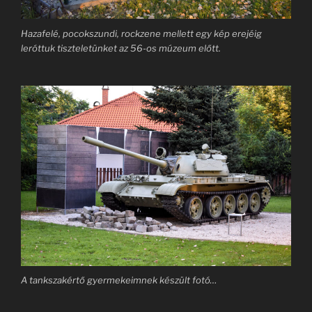
Hazafelé, pocokszundi, rockzene mellett egy kép erejéig
leróttuk tiszteletünket az 56-os múzeum előtt.
A tankszakértő gyermekeimnek készült fotó…