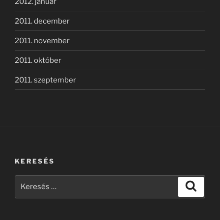
2012. január
2011. december
2011. november
2011. október
2011. szeptember
KERESÉS
Keresés
Keresé
a
következő
kifejezésre: