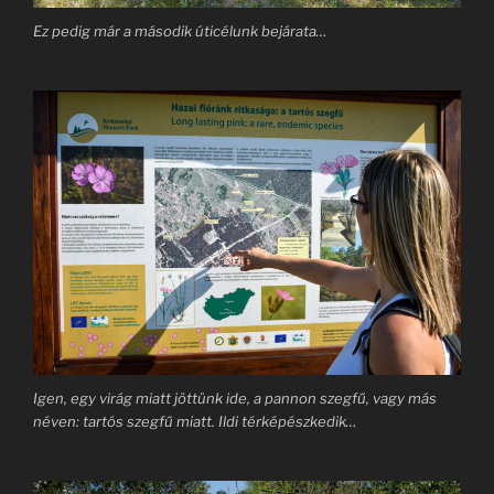
Ez pedig már a második úticélunk bejárata…
Igen, egy virág miatt jöttünk ide, a pannon szegfű, vagy más
néven: tartós szegfű miatt. Ildi térképészkedik…