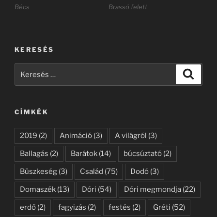
Bécs
Brassó felett
KERESÉS
Keresés
Keresé
a
következő
kifejezésre:
CÍMKÉK
2019
(2)
Animáció
(3)
A világról
(3)
Ballagás
(2)
Barátok
(14)
búcsúztató
(2)
Büszkeség
(3)
Család
(75)
Dodó
(3)
Domaszék
(13)
Dóri
(54)
Dóri megmondja
(22)
erdő
(2)
fagyizás
(2)
festés
(2)
Gréti
(52)