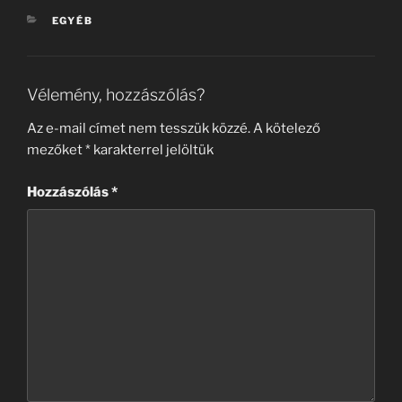
KATEGÓRIÁK
EGYÉB
Vélemény, hozzászólás?
Az e-mail címet nem tesszük közzé.
A kötelező
mezőket
*
karakterrel jelöltük
Hozzászólás
*