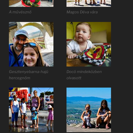
A művésznő
Magos Déva vára
Gesztenyebarna-hajú
Docó mindeközben
hercegnőm
olvasott