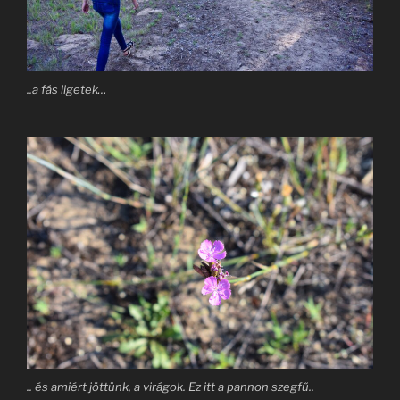
..a fás ligetek…
.. és amiért jöttünk, a virágok. Ez itt a pannon szegfű..