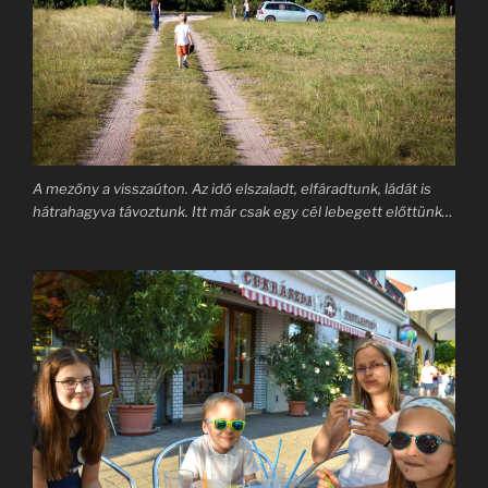
A mezőny a visszaúton. Az idő elszaladt, elfáradtunk, ládát is
hátrahagyva távoztunk. Itt már csak egy cél lebegett előttünk…