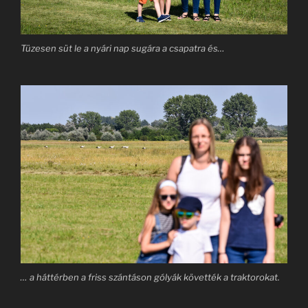
Tüzesen süt le a nyári nap sugára a csapatra és…
… a háttérben a friss szántáson gólyák követték a traktorokat.